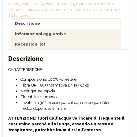
tecnici
,
estate 2024
,
estate monneka
,
mare
,
mare monneka
,
monneka
,
piscina
,
protezione solare
,
schermo solare
,
summer
2024
,
tutete
Descrizione
Informazioni aggiuntive
Recensioni (0)
Descrizione
CARATTERISTICHE
Composizione: 100% Poliestere
Fibra UPF 50+ (normativa EN13758-2)
Asciugatura rapida
Flessibile e comodo
Lavabile a 30°, risciacquare il capo in acqua dolce
fredda dopo l’uso in mare.
ATTENZIONE: fuori dall’acqua verificare di frequente il
costumino perchè alla lunga, essendo un tessuto
traspirante, potrebbe inumidirsi all’esterno.