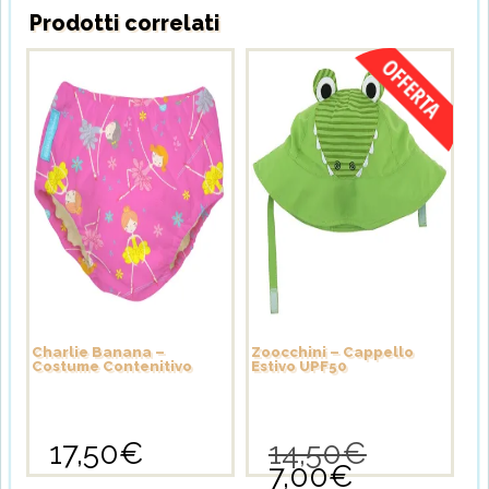
Prodotti correlati
Charlie Banana –
Zoocchini – Cappello
Costume Contenitivo
Estivo UPF50
17,50
€
14,50
€
Il
7,00
€
prezzo
Il
Questo
Questo