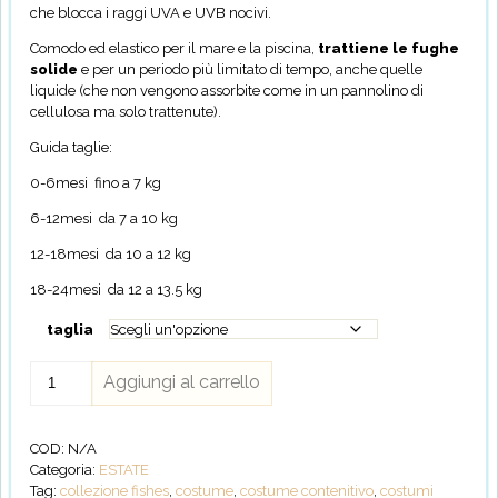
che blocca i raggi UVA e UVB nocivi.
Comodo ed elastico per il mare e la piscina,
trattiene le fughe
solide
e per un periodo più limitato di tempo, anche quelle
liquide (che non vengono assorbite come in un pannolino di
cellulosa ma solo trattenute).
Guida taglie:
0-6mesi fino a 7 kg
6-12mesi da 7 a 10 kg
12-18mesi da 10 a 12 kg
18-24mesi da 12 a 13.5 kg
taglia
Costume
Aggiungi al carrello
Contenitivo
Fishes
quantità
COD:
N/A
Categoria:
ESTATE
Tag:
collezione fishes
,
costume
,
costume contenitivo
,
costumi