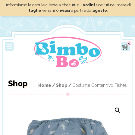
Informiamo la gentile clientela che tutti gli
ordini
ricevuti nel mese di
luglio
verranno
evasi
a partire da
agosto
.
0
Shop
Home /
Shop /
Costume Contenitivo Fishes