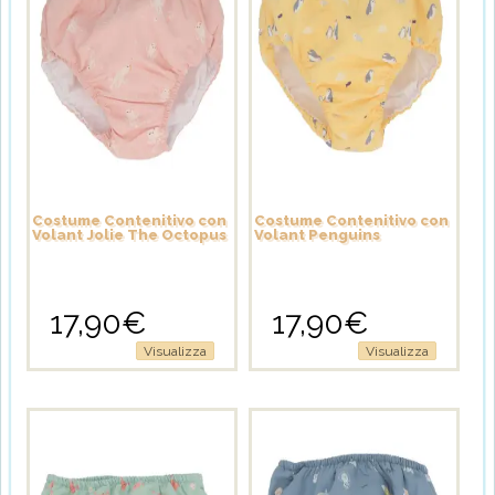
Costume Contenitivo con
Costume Contenitivo con
Volant Jolie The Octopus
Volant Penguins
17,90
€
17,90
€
Questo
Questo
Visualizza
Visualizza
prodotto
prodotto
ha
ha
più
più
varianti.
varianti.
Le
Le
opzioni
opzioni
possono
possono