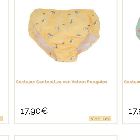
Costume Contenitivo con Volant Penguins
Costum
17,90
€
17
Questo
Questo
a
Visualizza
prodotto
prodotto
ha
ha
più
più