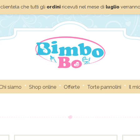
clientela che tutti gli
ordini
ricevuti nel mese di
luglio
verrann
Chi siamo
Shop online
Offerte
Torte pannolini
Il m