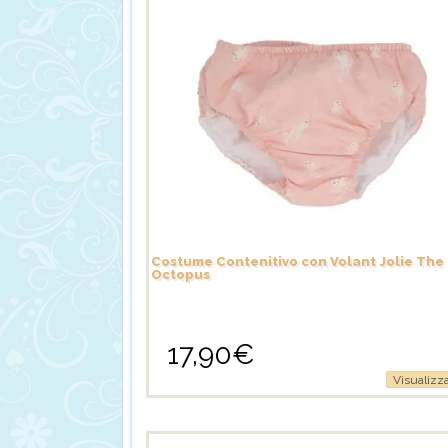
Costume Contenitivo con Volant Jolie The
Octopus
17,90
€
Questo
Visualizz
prodotto
ha
più