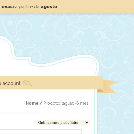
o
evasi
a partire da
agosto
.
io account
Home /
Prodotto taglia0-6 mesi