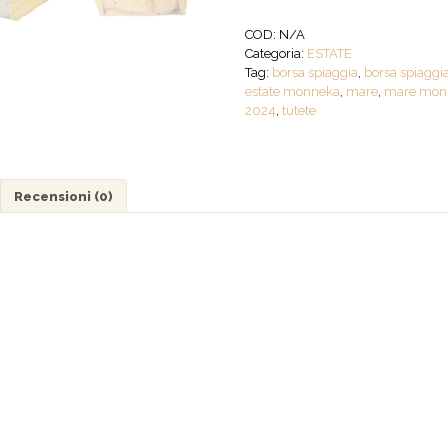
Antisabbia
-
COD:
N/A
Penguins
Categoria:
ESTATE
-
Tag:
borsa spiaggia
,
borsa spiagg
Personalizzabile
estate monneka
,
mare
,
mare mon
quantità
2024
,
tutete
Recensioni (0)