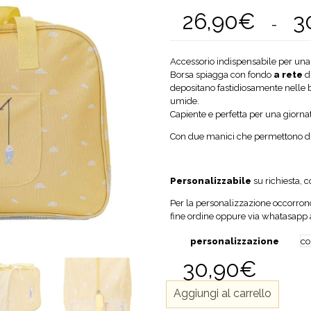
26,90
€
3
-
Accessorio indispensabile per una
Borsa spiagga con fondo
a rete
d
depositano fastidiosamente nelle 
umide.
Capiente e perfetta per una giornat
Con due manici che permettono di 
Personalizzabile
su richiesta, 
Per la personalizzazione occorrono 
fine ordine oppure via whatasap
personalizzazione
30,90
€
Borsa
Aggiungi al carrello
Spiaggia