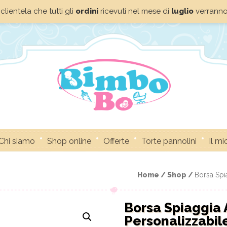
clientela che tutti gli
ordini
ricevuti nel mese di
luglio
verrann
Chi siamo
Shop online
Offerte
Torte pannolini
Il m
Home /
Shop /
Borsa Spi
Borsa Spiaggia 
Personalizzabil