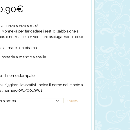
0,90
€
Fascia
di
prezzo:
da
 vacanza senza stress!
26,90€
i Monnekä per far cadere i resti di sabbia che si
a
borse normali e per ventilare asciugamani e cose
30,90€
a al mare o in piscina.
portarla a mano o a spalla.
con il nome stampato!
2/3 giorni lavorativi. Indica il nome nelle note a
p al numero 051/0019561
Svuota