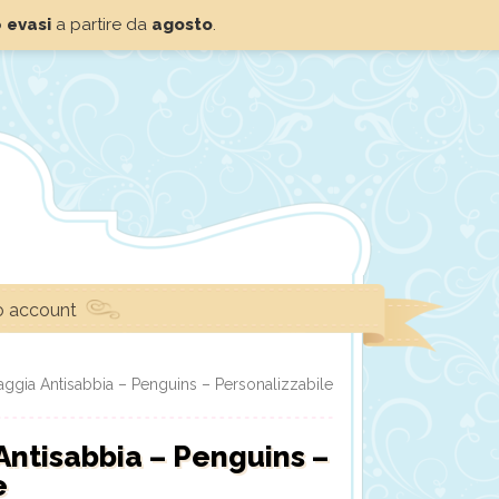
o
evasi
a partire da
agosto
.
io account
aggia Antisabbia – Penguins – Personalizzabile
Antisabbia – Penguins –
e