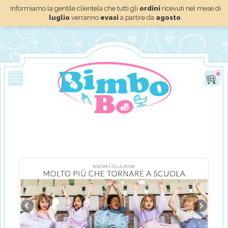
Informiamo la gentile clientela che tutti gli
ordini
ricevuti nel mese di
luglio
verranno
evasi
a partire da
agosto
.
0