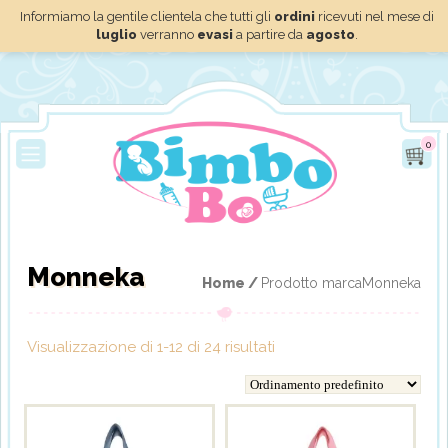
Informiamo la gentile clientela che tutti gli
ordini
ricevuti nel mese di
luglio
verranno
evasi
a partire da
agosto
.
0
Monneka
Home /
Prodotto marcaMonneka
Visualizzazione di 1-12 di 24 risultati