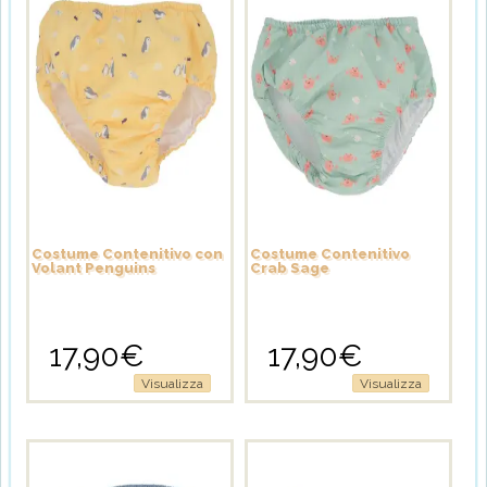
opzioni
possono
essere
scelte
nella
pagina
del
prodotto
Costume Contenitivo con
Costume Contenitivo
Volant Penguins
Crab Sage
17,90
€
17,90
€
Questo
Questo
Visualizza
Visualizza
prodotto
prodotto
ha
ha
più
più
varianti.
varianti.
Le
Le