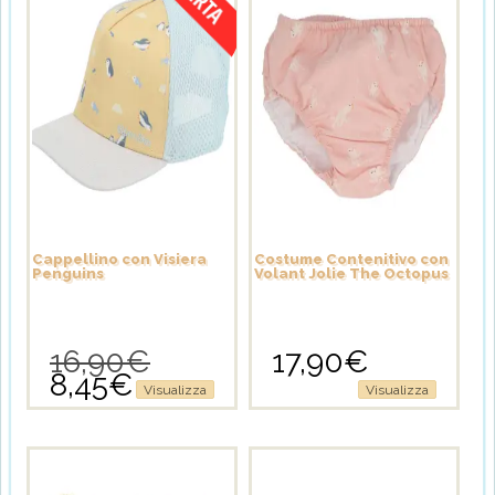
Cappellino con Visiera
Costume Contenitivo con
Penguins
Volant Jolie The Octopus
16,90
€
17,90
€
Il
8,45
€
prezzo
Il
Questo
Visualizza
Visualizza
originale
prezzo
prodotto
era:
attuale
ha
16,90€.
è:
più
8,45€.
varianti.
Le