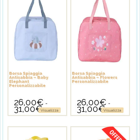
Borsa Spiaggia
Borsa Spiaggia
Antisabbia – Baby
Antisabbia – Flowers
Elephant
Personalizzabile
Personalizzabile
26,00
€
26,00
€
-
-
31,00
€
31,00
€
Fascia
Fascia
Questo
Questo
Visualizza
Visualizza
di
di
prodotto
prodotto
prezzo:
prezzo:
ha
ha
da
da
più
più
26,00€
26,00€
varianti.
varianti.
a
a
Le
Le