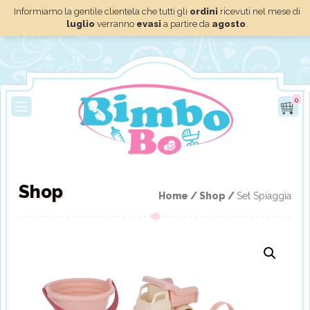
Informiamo la gentile clientela che tutti gli
ordini
ricevuti nel mese di
luglio
verranno
evasi
a partire da
agosto
.
0
Shop
Home /
Shop /
Set Spiaggia