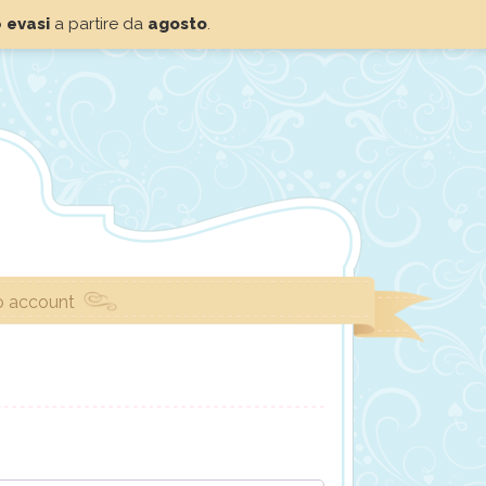
o
evasi
a partire da
agosto
.
io account