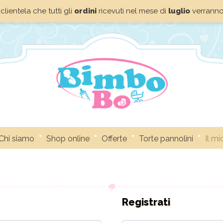
clientela che tutti gli
ordini
ricevuti nel mese di
luglio
verrann
Chi siamo
Shop online
Offerte
Torte pannolini
Il m
Registrati