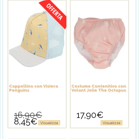
8,45€.
8,45€.
Cappellino con Visiera
Costume Contenitivo con
Penguins
Volant Jolie The Octopus
16,90
€
17,90
€
Il
8,45
€
prezzo
Il
Questo
Visualizza
Visualizza
originale
prezzo
prodotto
era:
attuale
ha
16,90€.
è:
più