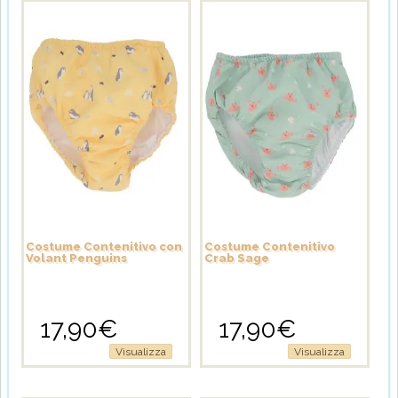
8,45€.
varianti.
Le
opzioni
possono
essere
scelte
nella
pagina
del
prodotto
Costume Contenitivo con
Costume Contenitivo
Volant Penguins
Crab Sage
17,90
€
17,90
€
Questo
Questo
Visualizza
Visualizza
prodotto
prodotto
ha
ha
più
più