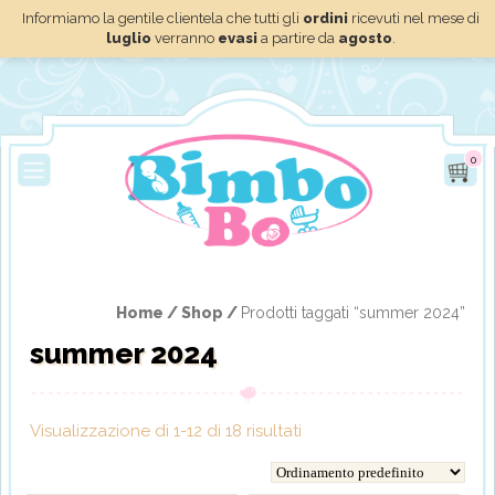
Informiamo la gentile clientela che tutti gli
ordini
ricevuti nel mese di
luglio
verranno
evasi
a partire da
agosto
.
0
Home /
Shop /
Prodotti taggati “summer 2024”
summer 2024
Visualizzazione di 1-12 di 18 risultati