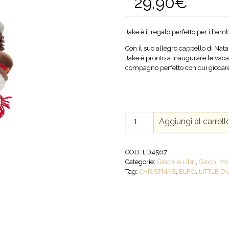
29,90
€
Jake è il regalo perfetto per i ba
Con il suo allegro cappello di Nata
Jake è pronto a inaugurare le vac
compagno perfetto con cui giocare 
Jake
Aggiungi al carrell
bambola
morbida
35cm
COD:
LD4567
quantità
Categorie:
Giochi e Libri
,
Giochi Mo
Tag:
CHRISTMAS
,
ELFO
,
LITTLE D