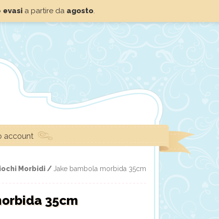
o
evasi
a partire da
agosto
.
io account
iochi Morbidi /
Jake bambola morbida 35cm
morbida 35cm