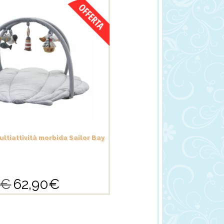
ultiattività morbida Sailor Bay
€
62,90
€
Il
Il
prezzo
prezzo
originale
attuale
era:
è:
89,90€.
62,90€.