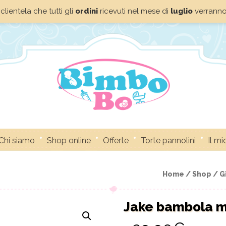
clientela che tutti gli
ordini
ricevuti nel mese di
luglio
verrann
Chi siamo
Shop online
Offerte
Torte pannolini
Il m
Home /
Shop /
G
Jake bambola 