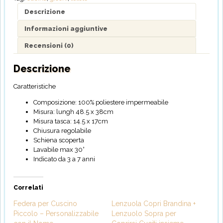
quantità
Descrizione
Informazioni aggiuntive
Recensioni (0)
Descrizione
Caratteristiche
Composizione: 100% poliestere impermeabile
Misura: lungh 48.5 x 38cm
Misura tasca: 14.5 x 17cm
Chiusura regolabile
Schiena scoperta
Lavabile max 30°
Indicato da 3 a 7 anni
Correlati
Federa per Cuscino
Lenzuola Copri Brandina +
Piccolo – Personalizzabile
Lenzuolo Sopra per