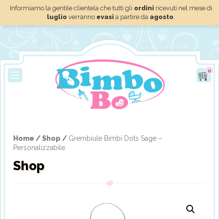
Informiamo la gentile clientela che tutti gli
ordini
ricevuti nel mese di
luglio
verranno
evasi
a partire da
agosto
.
0
Home /
Shop /
Grembiule Bimbi Dots Sage –
Personalizzabile
Shop