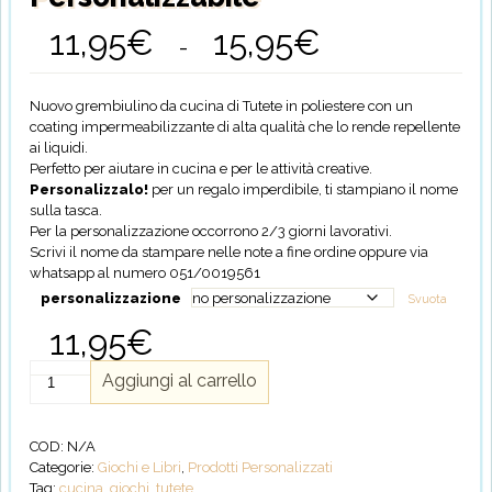
11,95
€
15,95
€
Fascia
-
di
prezzo:
da
Nuovo grembiulino da cucina di Tutete in poliestere con un
11,95€
coating impermeabilizzante di alta qualità che lo rende repellente
a
ai liquidi.
15,95€
Perfetto per aiutare in cucina e per le attività creative.
Personalizzalo!
per un regalo imperdibile, ti stampiano il nome
sulla tasca.
Per la personalizzazione occorrono 2/3 giorni lavorativi.
Scrivi il nome da stampare nelle note a fine ordine oppure via
whatsapp al numero 051/0019561
personalizzazione
Svuota
11,95
€
Grembiule
Aggiungi al carrello
Bimbi
Dots
Sage
COD:
N/A
-
Categorie:
Giochi e Libri
,
Prodotti Personalizzati
Personalizzabile
Tag:
cucina
,
giochi
,
tutete