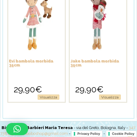
Evi bambola morbida
Jake bambola morbida
35cm
35cm
29,90
€
29,90
€
Visualizza
Visualizza
BimboBo di Barbieri Maria Teresa
- via del Greto, Bologna, Italy -
347
7381237
-
bimboboshop@gmail.com
-
-
Privacy Policy
Cookie Policy