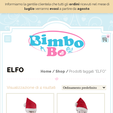
Informiamo la gentile clientela che tutti gli
ordini
ricevuti nel mese di
luglio
verranno
evasi
a partire da
agosto
.
0
ELFO
Home /
Shop /
Prodotti taggati “ELFO”
Visualizzazione di 4 risultati