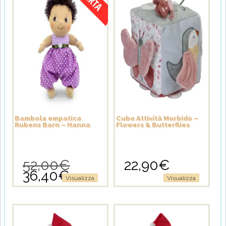
Bambola empatica
Cubo Attività Morbido –
Rubens Barn – Hanna
Flowers & Butterflies
52,00
€
22,90
€
Il
36,40
€
prezzo
Il
Visualizza
Visualizza
originale
prezzo
era:
attuale
52,00€.
è:
36,40€.