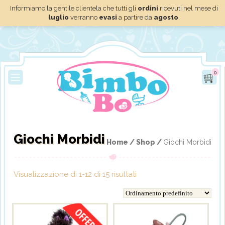
Informiamo la gentile clientela che tutti gli
ordini
ricevuti nel mese di
luglio
verranno
evasi
a partire da
agosto
.
0
Giochi Morbidi
Home /
Shop /
Giochi Morbidi
Visualizzazione di 1-12 di 15 risultati