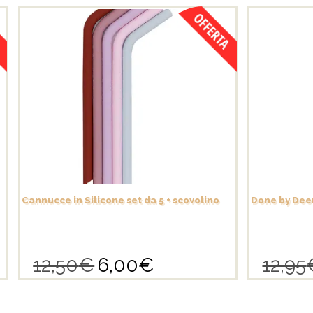
Cannucce in Silicone set da 5 + scovolino
Done by Deer
12,50
€
6,00
€
12,95
Il
Il
prezzo
prezzo
originale
attuale
era:
è: