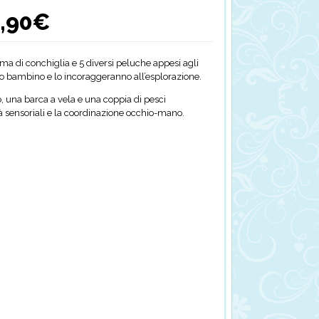
,90
€
Il
o
prezzo
ale
attuale
è:
rma di conchiglia e 5 diversi peluche appesi agli
€.
62,90€.
uo bambino e lo incoraggeranno all’esplorazione.
, una barca a vela e una coppia di pesci
à sensoriali e la coordinazione occhio-mano.