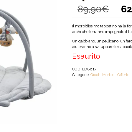
89,90
€
62
Il
prezz
origin
era:
Il morbidissimo tappetino ha la fo
89,90
archi che terranno impegnato il t
Un gabbiano, un pellicano, un faro
aiuteranno a sviluppare le capacit
Esaurito
COD:
LD8617
Categorie:
Giochi Morbidi
,
Offerte