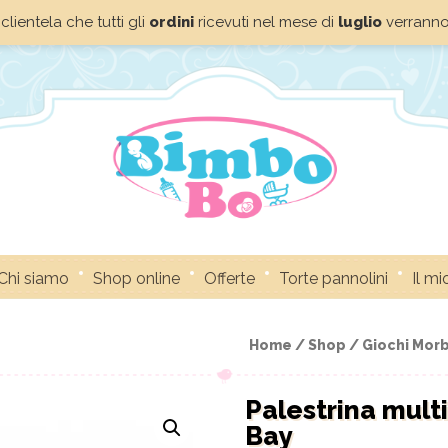
clientela che tutti gli
ordini
ricevuti nel mese di
luglio
verrann
Chi siamo
Shop online
Offerte
Torte pannolini
Il m
Home /
Shop /
Giochi Morb
Palestrina multi
Bay