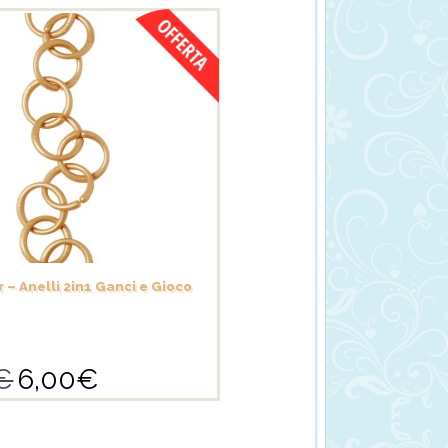
 – Anelli 2in1 Ganci e Gioco
€
6,00
€
Il
Il
prezzo
prezzo
originale
attuale
era:
è: