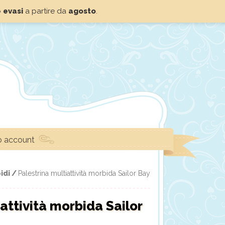
o
evasi
a partire da
agosto
.
io account
idi /
Palestrina multiattività morbida Sailor Bay
attività morbida Sailor