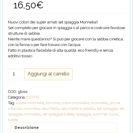
16,50
€
Nuovi colori dei super amati set spiaggia Monneka!!
Set completo per giocare in spiaggia o al parco e costruire favolose
strutture di sabbia.
Niente mare quest’anno? Si può per giocare con la sabbia cinetica,
con la farina o per fare travasi con l’acqua.
Fatto in plastica flessibile di alta qualità, eco friendly e senza
additivi tossici
Set
Aggiungi al carrello
Spiaggia
Gloss
quantità
COD:
gloss
Categoria:
ESTATE
Tag:
estate monneka
,
formine
,
mare monneka
,
monneka
,
prima
infanzia monneka
,
secchiello
,
secchiello e paletta
,
set spiaggia
,
set
spiaggia monneka
,
set spiaggia tutete
,
spiaggia
,
summer 2024
,
tutete
Descrizione