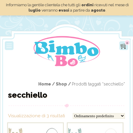
Informiamo la gentile clientela che tutti gli
ordini
ricevuti nel mese di
luglio
verranno
evasi
a partire da
agosto
.
0
Home /
Shop /
Prodotti taggati “secchiello”
secchiello
Visualizzazione di 3 risultati