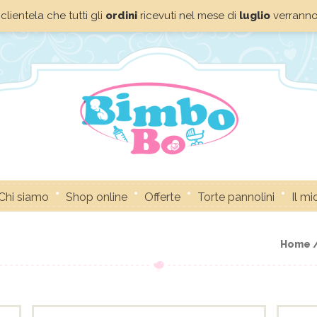
clientela che tutti gli
ordini
ricevuti nel mese di
luglio
verrann
Chi siamo
Shop online
Offerte
Torte pannolini
Il m
Home 