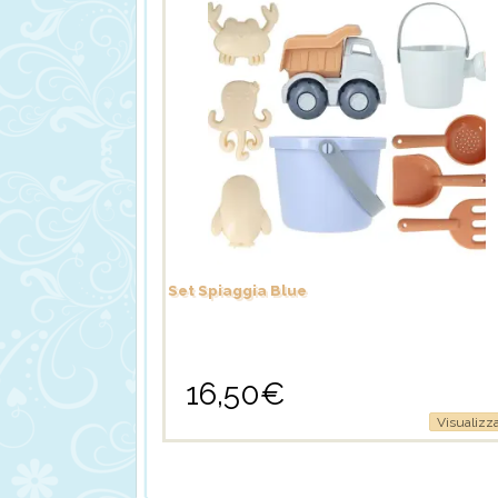
Set Spiaggia Blue
16,50
€
Visualizz