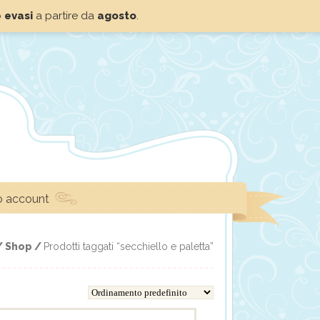
o
evasi
a partire da
agosto
.
io account
/
Shop /
Prodotti taggati “secchiello e paletta”