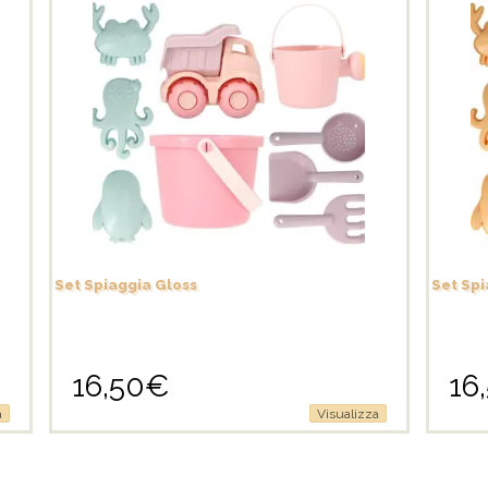
Set Spiaggia Gloss
Set Spi
16,50
€
16
a
Visualizza