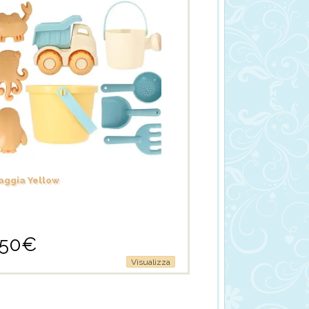
aggia Yellow
,50
€
Visualizza