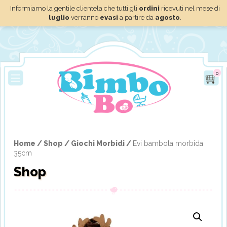
Informiamo la gentile clientela che tutti gli
ordini
ricevuti nel mese di
luglio
verranno
evasi
a partire da
agosto
.
0
Home /
Shop /
Giochi Morbidi /
Evi bambola morbida
35cm
Shop