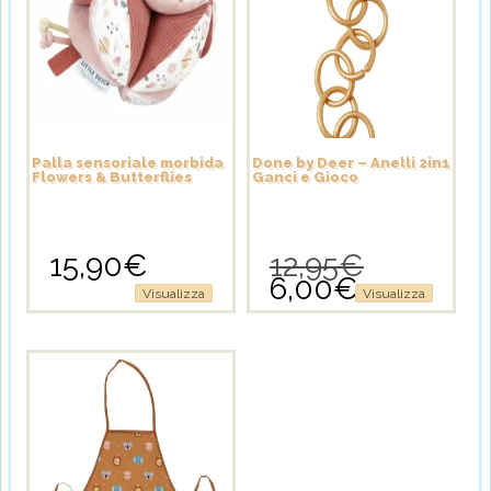
Palla sensoriale morbida
Done by Deer – Anelli 2in1
Flowers & Butterflies
Ganci e Gioco
15,90
€
12,95
€
Il
6,00
€
prezzo
Il
Visualizza
Visualizza
originale
prezzo
era:
attuale
12,95€.
è:
6,00€.