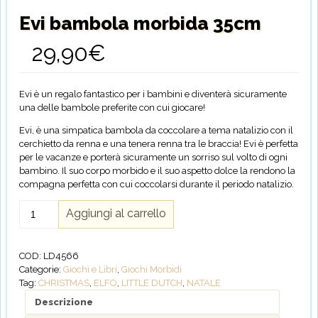
Evi bambola morbida 35cm
29,90
€
Evi è un regalo fantastico per i bambini e diventerà sicuramente
una delle bambole preferite con cui giocare!
Evi, è una simpatica bambola da coccolare a tema natalizio con il
cerchietto da renna e una tenera renna tra le braccia!
Evi è perfetta
per le vacanze e porterà sicuramente un sorriso sul volto di ogni
bambino.
Il suo corpo morbido e il suo aspetto dolce la rendono la
compagna perfetta con cui coccolarsi durante il periodo natalizio.
Evi
Aggiungi al carrello
bambola
morbida
35cm
COD:
LD4566
quantità
Categorie:
Giochi e Libri
,
Giochi Morbidi
Tag:
CHRISTMAS
,
ELFO
,
LITTLE DUTCH
,
NATALE
Descrizione