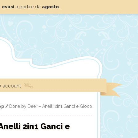
o
evasi
a partire da
agosto
.
io account
op /
Done by Deer – Anelli 2in1 Ganci e Gioco
nelli 2in1 Ganci e