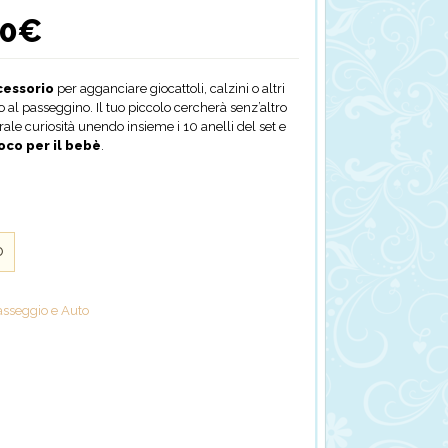
00
€
Il
prezzo
le
attuale
è:
cessorio
per agganciare giocattoli, calzini o altri
.
6,00€.
a o al passeggino. Il tuo piccolo cercherà senz’altro
rale curiosità unendo insieme i 10 anelli del set e
oco per il bebè
.
o
asseggio e Auto