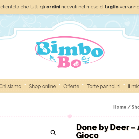
clientela che tutti gli
ordini
ricevuti nel mese di
luglio
verrann
Chi siamo
Shop online
Offerte
Torte pannolini
Il m
Home /
Sh
Done by Deer – A
Gioco