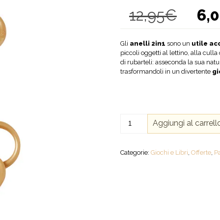
12,95
€
6,
Il
prezzo
origina
era:
Gli
anelli 2in1
sono un
utile ac
12,95€
piccoli oggetti al lettino, alla cull
di rubarteli: asseconda la sua natu
trasformandoli in un divertente
gi
Done
Aggiungi al carrell
by
Deer
-
Categorie:
Giochi e Libri
,
Offerte
,
P
Anelli
2in1
Ganci
e
Gioco
quantità