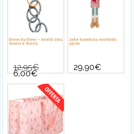
Done by Deer – Anelli 2in1
Jake bambola morbida
Ganci e Gioco
35cm
12,95
€
29,90
€
Il
6,00
€
prezzo
Il
originale
prezzo
era:
attuale
12,95€.
è:
6,00€.