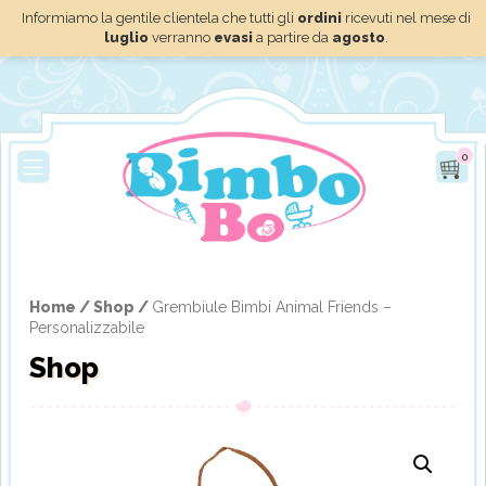
Informiamo la gentile clientela che tutti gli
ordini
ricevuti nel mese di
luglio
verranno
evasi
a partire da
agosto
.
0
Home /
Shop /
Grembiule Bimbi Animal Friends –
Personalizzabile
Shop