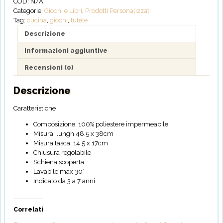
COD:
N/A
-
Categorie:
Giochi e Libri
,
Prodotti Personalizzati
Personalizzabile
Tag:
cucina
,
giochi
,
tutete
quantità
Descrizione
Informazioni aggiuntive
Recensioni (0)
Descrizione
Caratteristiche
Composizione: 100% poliestere impermeabile
Misura: lungh 48.5 x 38cm
Misura tasca: 14.5 x 17cm
Chiusura regolabile
Schiena scoperta
Lavabile max 30°
Indicato da 3 a 7 anni
Correlati