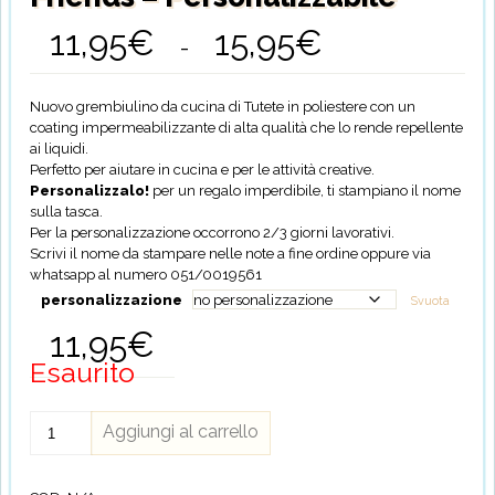
11,95
€
15,95
€
Fascia
-
di
prezzo:
da
Nuovo grembiulino da cucina di Tutete in poliestere con un
11,95€
coating impermeabilizzante di alta qualità che lo rende repellente
a
ai liquidi.
15,95€
Perfetto per aiutare in cucina e per le attività creative.
Personalizzalo!
per un regalo imperdibile, ti stampiano il nome
sulla tasca.
Per la personalizzazione occorrono 2/3 giorni lavorativi.
Scrivi il nome da stampare nelle note a fine ordine oppure via
whatsapp al numero 051/0019561
personalizzazione
Svuota
11,95
€
Esaurito
Grembiule
Aggiungi al carrello
Bimbi
Animal
Friends