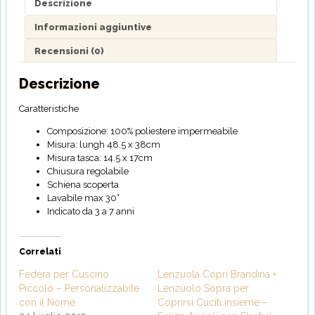
Descrizione
Informazioni aggiuntive
Recensioni (0)
Descrizione
Caratteristiche
Composizione: 100% poliestere impermeabile
Misura: lungh 48.5 x 38cm
Misura tasca: 14.5 x 17cm
Chiusura regolabile
Schiena scoperta
Lavabile max 30°
Indicato da 3 a 7 anni
Correlati
Federa per Cuscino
Lenzuola Copri Brandina +
Piccolo – Personalizzabile
Lenzuolo Sopra per
con il Nome
Coprirsi Cuciti insieme –