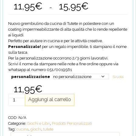
11,95
€
15,95
€
Fascia
-
di
prezzo:
da
Nuovo grembiulino da cucina di Tutete in poliestere con un
11,95€
coating impermeabilizzante di alta qualità che lo rende repellente
a
ai liquidi.
15,95€
Perfetto per aiutare in cucina e per le attività creative.
Personalizzalo!
per un regalo imperdibile, ti stampiano il nome
sulla tasca.
Per la personalizzazione occorrono 2/3 giorni lavorativi.
Scrivi il nome da stampare nelle note a fine ordine oppure via
whatsapp al numero 051/0019561
personalizzazione
Svuota
11,95
€
Grembiule
Aggiungi al carrello
Bimbi
Circus
-
COD:
N/A
Personalizzabile
Categorie:
Giochi e Libri
,
Prodotti Personalizzati
quantità
Tag:
cucina
,
giochi
,
tutete