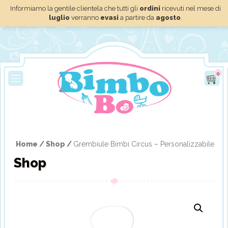
Informiamo la gentile clientela che tutti gli
ordini
ricevuti nel mese di
luglio
verranno
evasi
a partire da
agosto
.
0
Home /
Shop /
Grembiule Bimbi Circus – Personalizzabile
Shop