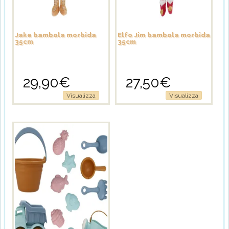
Jake bambola morbida
Elfo Jim bambola morbida
35cm
35cm
29,90
€
27,50
€
Visualizza
Visualizza