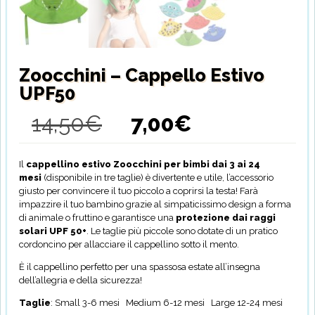
Zoocchini – Cappello Estivo
UPF50
14,50
€
7,00
€
Il
Il
prezzo
prezzo
originale
attuale
era:
è:
Il
cappellino estivo Zoocchini per bimbi dai 3 ai 24
14,50€.
7,00€.
mesi
(disponibile in tre taglie) è divertente e utile, l’accessorio
giusto per convincere il tuo piccolo a coprirsi la testa! Farà
impazzire il tuo bambino grazie al simpaticissimo design a forma
di animale o fruttino e garantisce una
protezione dai raggi
solari UPF 50+
. Le taglie più piccole sono dotate di un pratico
cordoncino per allacciare il cappellino sotto il mento.
È il cappellino perfetto per una spassosa estate all’insegna
dell’allegria e della sicurezza!
Taglie
: Small 3-6 mesi Medium 6-12 mesi Large 12-24 mesi