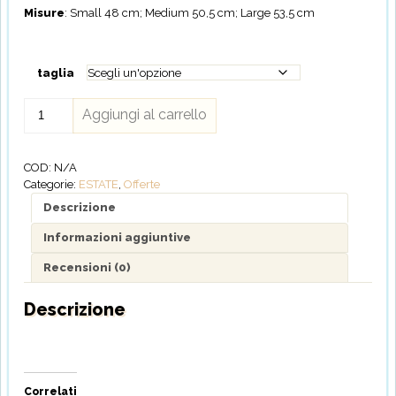
Misure
: Small 48 cm; Medium 50,5 cm; Large 53,5 cm
taglia
Zoocchini
Aggiungi al carrello
-
Cappello
Estivo
COD:
N/A
UPF50
Categorie:
ESTATE
,
Offerte
quantità
Descrizione
Informazioni aggiuntive
Recensioni (0)
Descrizione
Correlati