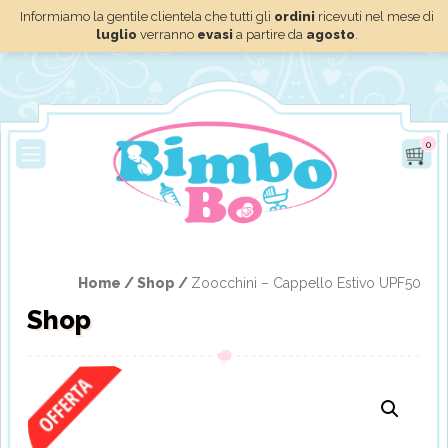
Informiamo la gentile clientela che tutti gli
ordini
ricevuti nel mese di
luglio
verranno
evasi
a partire da
agosto
.
0
Home /
Shop /
Zoocchini – Cappello Estivo UPF50
Shop