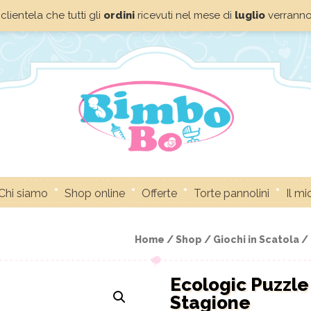
clientela che tutti gli
ordini
ricevuti nel mese di
luglio
verrann
Chi siamo
Shop online
Offerte
Torte pannolini
Il m
Home /
Shop /
Giochi in Scatola /
Ecologic Puzzle 
Stagione