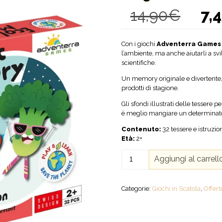
14,90
€
7,
Il
prezz
origin
era:
Con i giochi
Adventerra Games
14,90€
l’ambiente, ma anche aiutarli a sv
scientifiche.
Un memory originale e divertente
prodotti di stagione.
Gli sfondi illustrati delle tessere
è meglio mangiare un determinat
Contenuto:
32 tessere e istruzio
Età:
2+
Ecologic
Aggiungi al carrell
Puzzle
-
Frutta
Categorie:
Giochi in Scatola
,
Offert
e
Verdura
di
Stagione