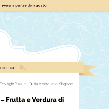
o
evasi
a partire da
agosto
.
io account
Ecologic Puzzle – Frutta e Verdura di Stagione
– Frutta e Verdura di