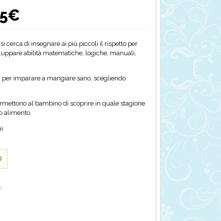
45
€
Il
o
prezzo
ale
attuale
è:
si cerca di insegnare ai più piccoli il rispetto per
.
7,45€.
iluppare abilità matematiche, logiche, manuali,
, per imparare a mangiare sano, scegliendo
 permettono al bambino di scoprire in quale stagione
o alimento.
ni
o
e