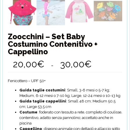
Zoocchini – Set Baby
Costumino Contenitivo +
Cappellino
20,00
€
30,00
€
Fascia
-
di
prezzo:
da
Fenicottero – UPF 50+
20,00€
a
Guida taglie costumini
: Small, 3-6 mesi o 5-7 kg;
30,00€
Medium, 6-12 mesi o 7-10 kg; Large, 12-24 mesi o 10-13 kg
Guida taglie cappellini
: Small 48 cm; Medium 50,5
cm; Large 53,5 cm
Costume
: foderato con tessuto a rete, completo di coulisse,
contenitivo, adatto senza pannolino; accettato anche in
piscina
Cappellino
: disegno animale con dettagli e allaccio sotto