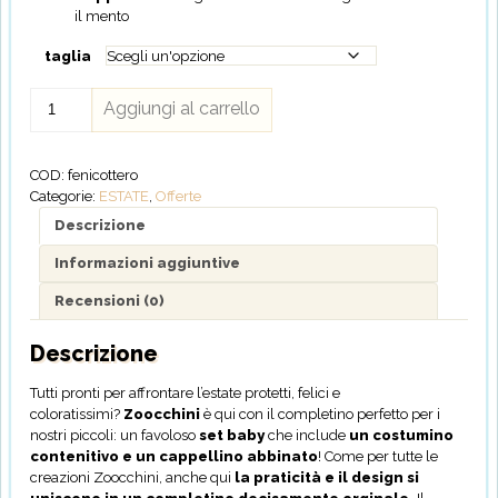
il mento
taglia
Zoocchini
Aggiungi al carrello
-
Set
Baby
COD:
fenicottero
Costumino
Categorie:
ESTATE
,
Offerte
Contenitivo
+
Descrizione
Cappellino
Informazioni aggiuntive
quantità
Recensioni (0)
Descrizione
Tutti pronti per affrontare l’estate protetti, felici e
coloratissimi?
Zoocchini
è qui con il completino perfetto per i
nostri piccoli: un favoloso
set baby
che include
un
costumino
contenitivo e un cappellino abbinato
! Come per tutte le
creazioni Zoocchini, anche qui
la praticità e il design si