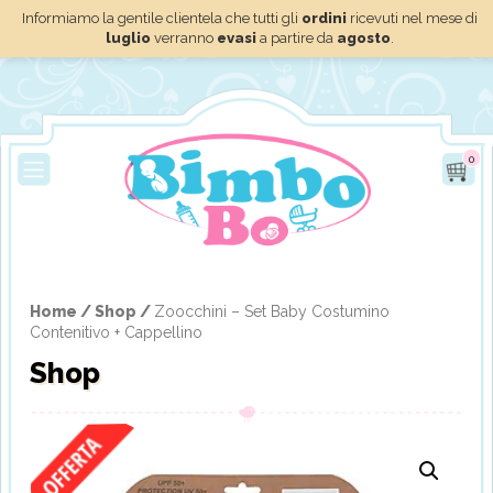
Informiamo la gentile clientela che tutti gli
ordini
ricevuti nel mese di
luglio
verranno
evasi
a partire da
agosto
.
0
Home /
Shop /
Zoocchini – Set Baby Costumino
Contenitivo + Cappellino
Shop