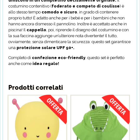
uniscono in un completino decisamente orginale.
Il
costumino contenitivo (
foderato e competo di coulisse
) è
allo stesso tempo
comodo e sicuro
, in grado di contenere
proprio tutto! È adatto anche per i bebé e per i bambini che non
hanno ancora dismesso il pannolino. Inoltre è accettato anche in
piscina! Il
cappello
, poi, riprende il disegno del costumino e con
la sua faccina aggiunge un’ulteriore nota divertente! Il tutto,
ovviamente, senza dimenticare la sicurezza: questo set garantisce
una
protezione solare UPF 50+.
Completo di
confezione eco-friendly
, questo set è perfetto
anche come
idea regalo!
Prodotti correlati