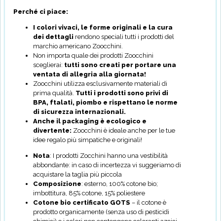
Perché ci piace:
I colori vivaci, le forme originali e la cura
dei dettagli
rendono speciali tutti i prodotti del
marchio americano Zoocchini.
Non importa quale dei prodotti Zoocchini
sceglierai:
tutti sono creati per portare una
ventata di allegria alla giornata!
Zoocchini utilizza esclusivamente materiali di
prima qualità.
Tutti i prodotti sono privi di
BPA, ftalati, piombo e rispettano le norme
di sicurezza internazionali.
Anche il packaging è ecologico e
divertente:
Zoocchini è ideale anche per le tue
idee regalo più simpatiche e originali!
Nota
: I prodotti Zocchini hanno una vestibilità
abbondante: in caso di incertezza vi suggeriamo di
acquistare la taglia più piccola
Composizione
: esterno, 100% cotone bio;
imbottitura, 85% cotone, 15% poliestere
Cotone bio certificato GOTS
– il cotone è
prodotto organicamente (senza uso di pesticidi