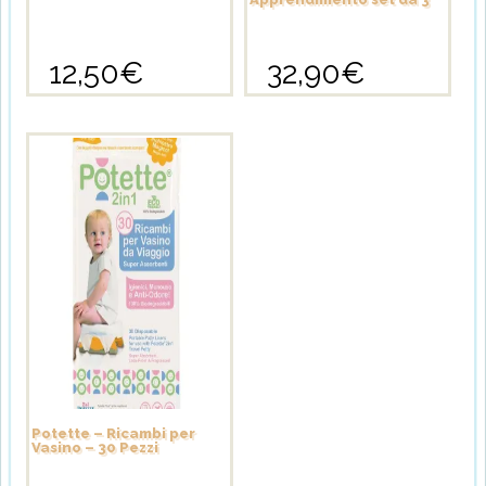
12,50
€
32,90
€
Questo
prodotto
ha
più
varianti.
Le
opzioni
possono
essere
scelte
nella
pagina
del
prodotto
Potette – Ricambi per
Vasino – 30 Pezzi