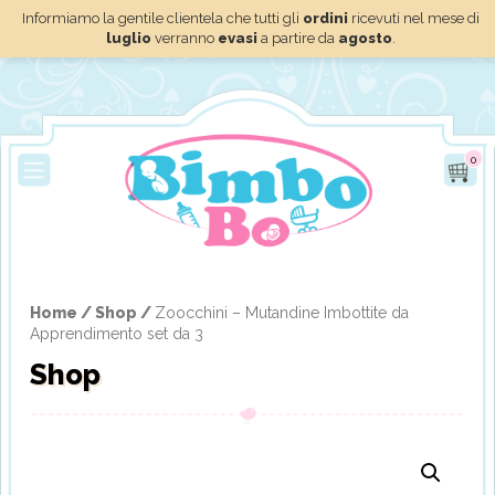
Informiamo la gentile clientela che tutti gli
ordini
ricevuti nel mese di
luglio
verranno
evasi
a partire da
agosto
.
0
Home /
Shop /
Zoocchini – Mutandine Imbottite da
Apprendimento set da 3
Shop