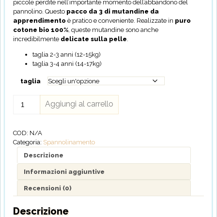
piccole perdite nell’importante momento dell’abbandono del
pannolino. Questo
pacco da 3 di mutandine da
apprendimento
è pratico e conveniente. Realizzate in
puro
cotone bio 100%
, queste mutandine sono anche
incredibilmente
delicate sulla pelle
.
taglia 2-3 anni (12-15kg)
taglia 3-4 anni (14-17kg)
taglia
Zoocchini
Aggiungi al carrello
-
Mutandine
Imbottite
COD:
N/A
da
Categoria:
Spannolinamento
Apprendimento
set
Descrizione
da
Informazioni aggiuntive
3
quantità
Recensioni (0)
Descrizione