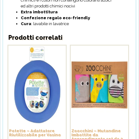
chimici) e i colori non contengono coloranti azoici
ed altri prodotti chimici nocivi
Extra imbottitura
Confezione regalo eco-friendly
Cura
: lavabile in lavatrice
Prodotti correlati
Potette – Adattatore
Zoocchini – Mutandine
Riutilizzabile per Vasino
Imbottite da
Apprendimento set da 3