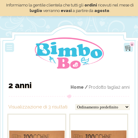
Informiamo la gentile clientela che tutti gli
ordini
ricevuti nel mese di
luglio
verranno
evasi
a partire da
agosto
.
0
2 anni
Home /
Prodotto taglia2 anni
Visualizzazione di 3 risultati