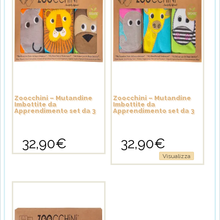
Zoocchini – Mutandine
Zoocchini – Mutandine
Imbottite da
Imbottite da
Apprendimento set da 3
Apprendimento set da 3
32,90
€
32,90
€
Questo
Questo
Visualizza
prodotto
prodotto
ha
ha
più
più
varianti.
varianti.
Le
Le
opzioni
opzioni
possono
possono