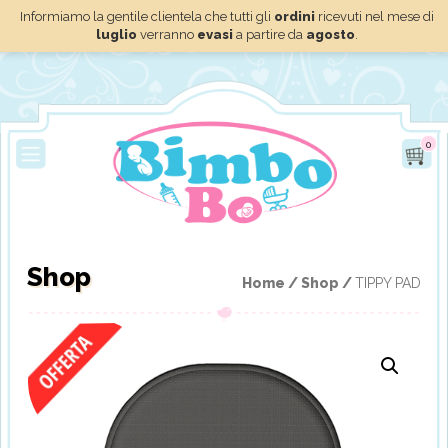
Informiamo la gentile clientela che tutti gli
ordini
ricevuti nel mese di
luglio
verranno
evasi
a partire da
agosto
.
0
Shop
Home /
Shop /
TIPPY PAD