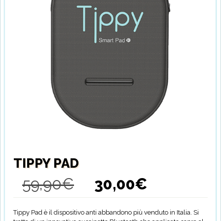
TIPPY PAD
59,90
€
30,00
€
Il
Il
prezzo
prezzo
originale
attuale
era:
è:
Tippy Pad è il dispositivo anti abbandono più venduto in Italia. Si
59,90€.
30,00€.