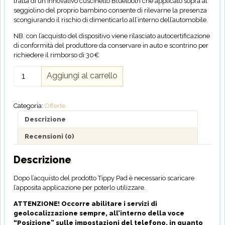
tratta di un innovativo cuscinetto Bluetooth che applicato sopra al
seggiolino del proprio bambino consente di rilevarne la presenza
scongiurando il rischio di dimenticarlo all’interno dell’automobile.
NB. con l’acquisto del dispositivo viene rilasciato autocertificazione
di conformità del produttore da conservare in auto e scontrino per
richiedere il rimborso di 30€
TIPPY
Aggiungi al carrello
PAD
quantità
Categoria:
Offerte
Descrizione
Recensioni (0)
Descrizione
Dopo l’acquisto del prodotto Tippy Pad è necessario scaricare
l’apposita applicazione per poterlo utilizzare.
ATTENZIONE! Occorre abilitare i servizi di
geolocalizzazione sempre, all’interno della voce
“Posizione” sulle impostazioni del telefono, in quanto