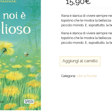
15,90
€
Rana è stanca di vivere sempre nel
topolino che le mostra la bellezza 
piccolo mondo. E, soprattutto, la b
Rana è stanca di vivere sempre nel
topolino che le mostra la bellezza 
piccolo mondo. E, soprattutto, la b
Ognuno
Aggiungi al carrello
di
noi
è
Categoria:
Libri e Puzzle
meraviglioso
quantità