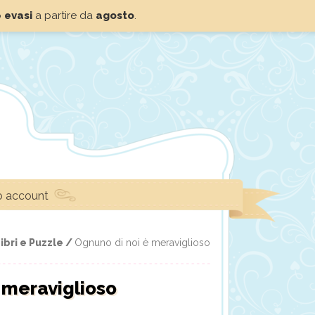
o
evasi
a partire da
agosto
.
io account
ibri e Puzzle /
Ognuno di noi è meraviglioso
 meraviglioso