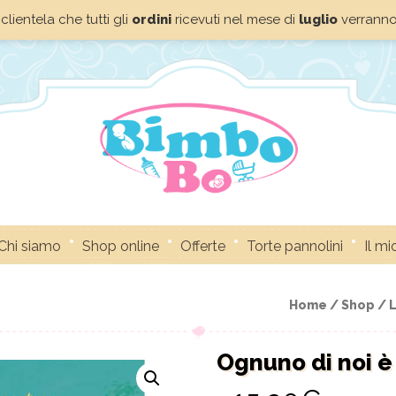
clientela che tutti gli
ordini
ricevuti nel mese di
luglio
verrann
Chi siamo
Shop online
Offerte
Torte pannolini
Il m
Home /
Shop /
L
Ognuno di noi è