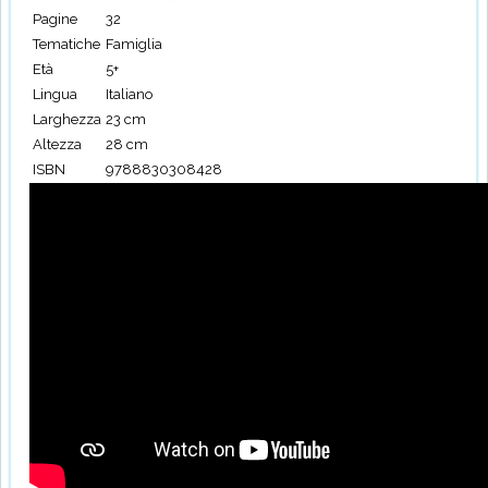
Pagine
32
Tematiche
Famiglia
Età
5+
Lingua
Italiano
Larghezza
23 cm
Altezza
28 cm
ISBN
9788830308428