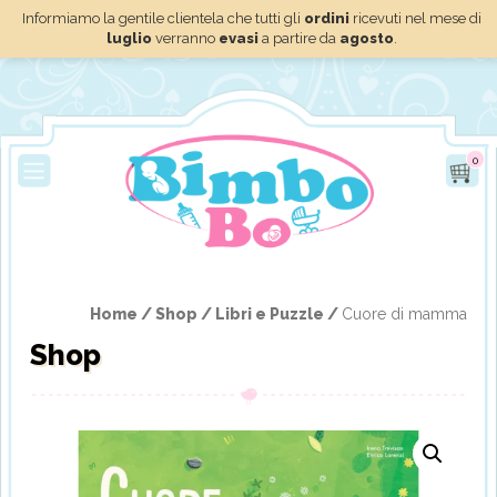
Informiamo la gentile clientela che tutti gli
ordini
ricevuti nel mese di
luglio
verranno
evasi
a partire da
agosto
.
0
Home /
Shop /
Libri e Puzzle /
Cuore di mamma
Shop