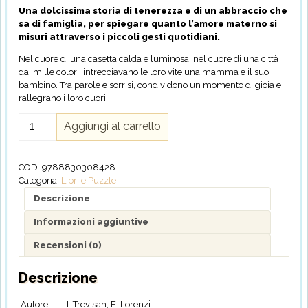
Una dolcissima storia di tenerezza e di un abbraccio che
sa di famiglia, per spiegare quanto l’amore materno si
misuri attraverso i piccoli gesti quotidiani.
Nel cuore di una casetta calda e luminosa, nel cuore di una città
dai mille colori, intrecciavano le loro vite una mamma e il suo
bambino. Tra parole e sorrisi, condividono un momento di gioia e
rallegrano i loro cuori.
Cuore
Aggiungi al carrello
di
mamma
quantità
COD:
9788830308428
Categoria:
Libri e Puzzle
Descrizione
Informazioni aggiuntive
Recensioni (0)
Descrizione
Autore
I. Trevisan, E. Lorenzi