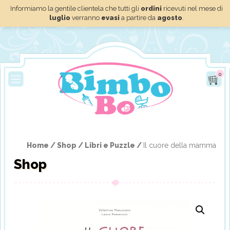
Informiamo la gentile clientela che tutti gli
ordini
ricevuti nel mese di
luglio
verranno
evasi
a partire da
agosto
.
0
Home /
Shop /
Libri e Puzzle /
Il cuore della mamma
Shop