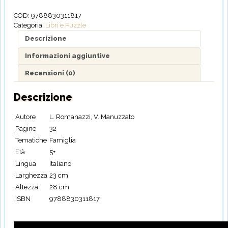
mamma
COD:
9788830311817
quantità
Categoria:
Libri e Puzzle
Descrizione
Informazioni aggiuntive
Recensioni (0)
Descrizione
Autore
L. Romanazzi, V. Manuzzato
Pagine
32
Tematiche
Famiglia
Età
5+
Lingua
Italiano
Larghezza
23 cm
Altezza
28 cm
ISBN
9788830311817