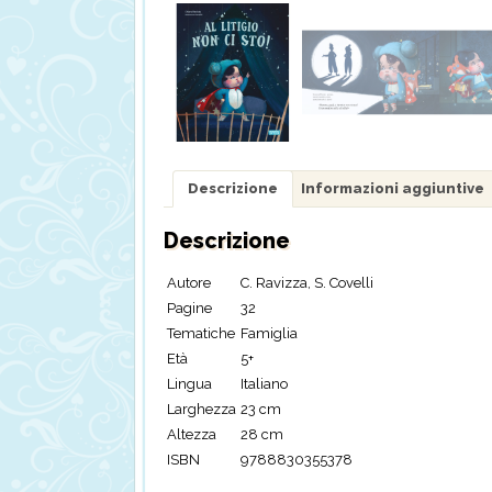
Descrizione
Informazioni aggiuntive
Descrizione
Autore
C. Ravizza, S. Covelli
Pagine
32
Tematiche
Famiglia
Età
5+
Lingua
Italiano
Larghezza
23 cm
Altezza
28 cm
ISBN
9788830355378