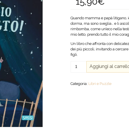
15,90
€
Quando mamma e papà litigano, io 
dorma, ma sono sveglia… e li ascolt
rimbomba, come un’eco nella testa. 
mio letto, prendo tutto il mio cora
Un libro che affronta con delicatezz
dei più piccoli, invitando a cercare
figli.
Al
Aggiungi al carrell
litigio
non
ci
Categoria:
Libri e Puzzle
sto!
quantità