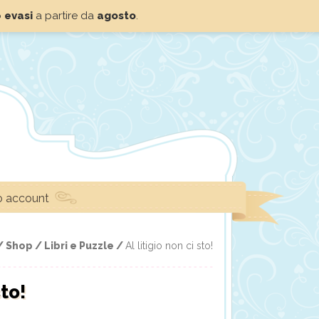
o
evasi
a partire da
agosto
.
io account
/
Shop /
Libri e Puzzle /
Al litigio non ci sto!
sto!