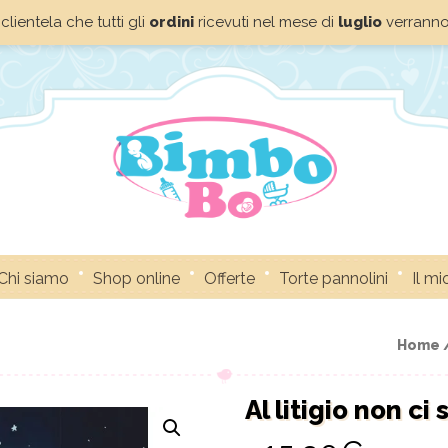
clientela che tutti gli
ordini
ricevuti nel mese di
luglio
verrann
Chi siamo
Shop online
Offerte
Torte pannolini
Il m
Home 
Al litigio non ci 