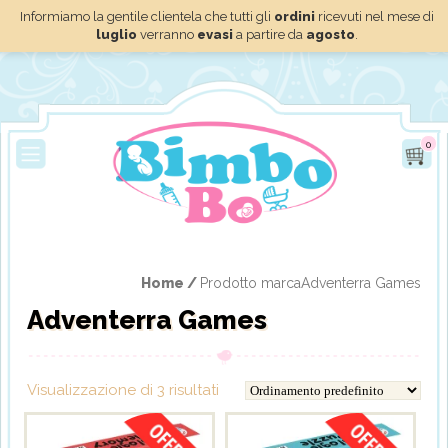
Informiamo la gentile clientela che tutti gli
ordini
ricevuti nel mese di
luglio
verranno
evasi
a partire da
agosto
.
0
Home /
Prodotto marcaAdventerra Games
Adventerra Games
Visualizzazione di 3 risultati