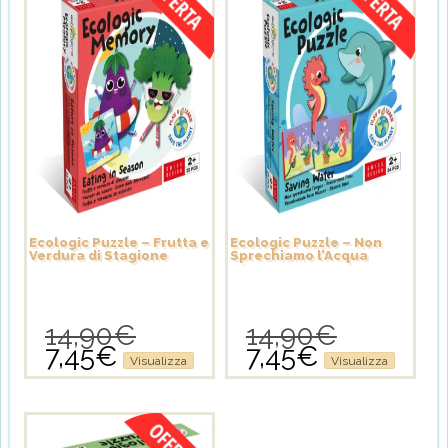
Ecologic Puzzle – Frutta e
Ecologic Puzzle – Non
Verdura di Stagione
Sprechiamo l’Acqua
14,90
€
14,90
€
Il
Il
7,45
€
7,45
€
prezzo
prezzo
Il
Il
Visualizza
Visualizza
originale
originale
prezzo
prezzo
era:
era:
attuale
attuale
14,90€.
14,90€.
è:
è:
7,45€.
7,45€.