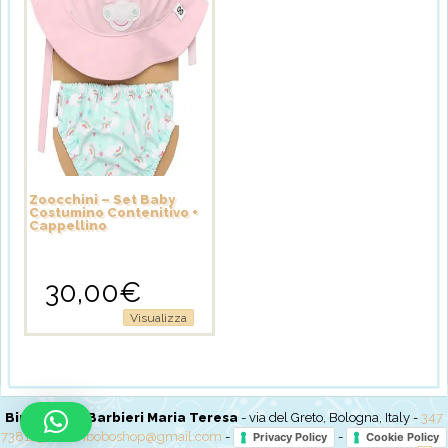
essere
essere
scelte
scelte
nella
nella
pagina
pagina
del
del
prodotto
prodotto
Zoocchini – Set Baby
Costumino Contenitivo +
Cappellino
30,00
€
Questo
Visualizza
prodotto
ha
più
varianti.
Le
BimboBo di Barbieri Maria Teresa
- via del Greto, Bologna, Italy -
347
opzioni
7381237
-
bimboboshop@gmail.com
-
-
Privacy Policy
Cookie Policy
possono