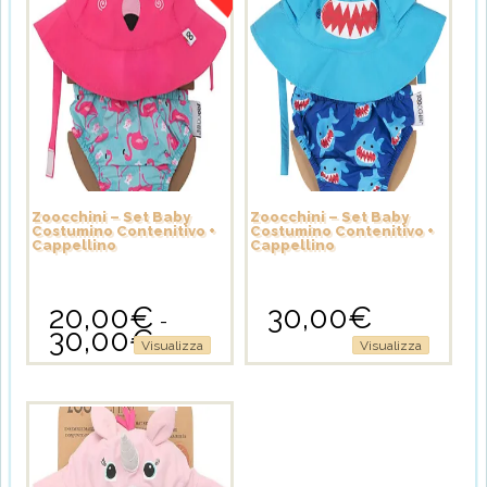
Zoocchini – Set Baby
Zoocchini – Set Baby
Costumino Contenitivo +
Costumino Contenitivo +
Cappellino
Cappellino
20,00
€
30,00
€
-
30,00
€
Fascia
Questo
Questo
Visualizza
Visualizza
di
prodotto
prodotto
prezzo:
ha
ha
da
più
più
20,00€
varianti.
varianti.
a
Le
Le
30,00€
opzioni
opzioni
possono
possono