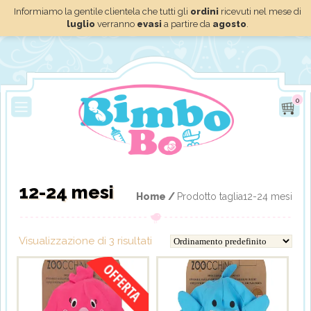
Informiamo la gentile clientela che tutti gli
ordini
ricevuti nel mese di
luglio
verranno
evasi
a partire da
agosto
.
0
12-24 mesi
Home /
Prodotto taglia12-24 mesi
Visualizzazione di 3 risultati