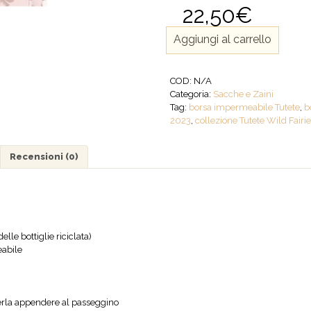
22,50
€
Sacca
Aggiungi al carrello
Cambio
Impermeabile
Wild
COD:
N/A
Fairies
Categoria:
Sacche e Zaini
-
Tag:
borsa impermeabile Tutete
,
b
Personalizzabile
2023
,
collezione Tutete Wild Fairi
quantità
Recensioni (0)
le bottiglie riciclata)
abile
terla appendere al passeggino