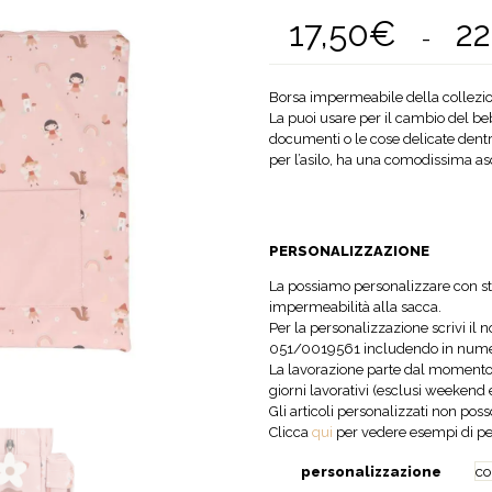
17,50
€
22
-
Borsa impermeabile della collezion
La puoi usare per il cambio del be
documenti o le cose delicate dentro
per l’asilo, ha una comodissima a
PERSONALIZZAZIONE
La possiamo personalizzare con st
impermeabilità alla sacca.
Per la personalizzazione scrivi il
051/0019561 includendo in numer
La lavorazione parte dal momento
giorni lavorativi (esclusi weekend e 
Gli articoli personalizzati non poss
Clicca
qui
per vedere esempi di pe
personalizzazione