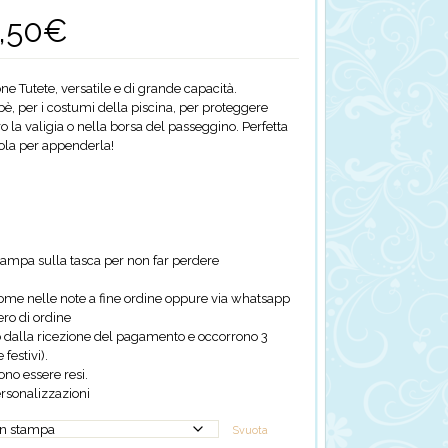
,50
€
Fascia
di
prezzo:
da
e Tutete, versatile e di grande capacità.
17,50€
bè, per i costumi della piscina, per proteggere
a
 la valigia o nella borsa del passeggino. Perfetta
22,50€
sola per appenderla!
ampa sulla tasca per non far perdere
 nome nelle note a fine ordine oppure via whatsapp
o di ordine
 dalla ricezione del pagamento e occorrono 3
festivi).
ono essere resi.
rsonalizzazioni
Svuota