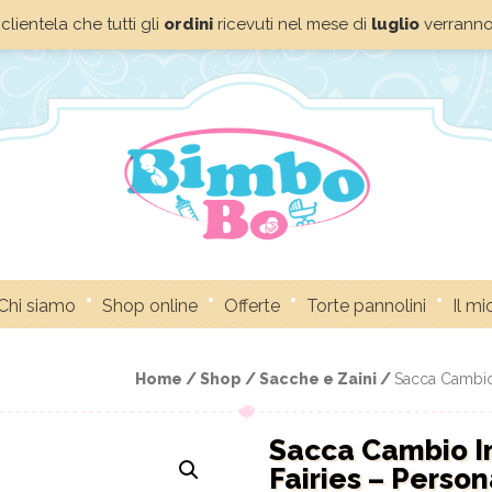
clientela che tutti gli
ordini
ricevuti nel mese di
luglio
verrann
Chi siamo
Shop online
Offerte
Torte pannolini
Il m
Home /
Shop /
Sacche e Zaini /
Sacca Cambio 
Sacca Cambio I
Fairies – Person