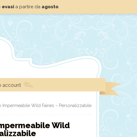
o
evasi
a partire da
agosto
.
io account
Impermeabile Wild Fairies – Personalizzabile
mpermeabile Wild
alizzabile