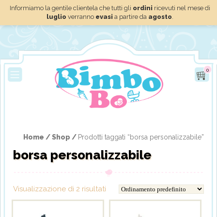
Informiamo la gentile clientela che tutti gli
ordini
ricevuti nel mese di
luglio
verranno
evasi
a partire da
agosto
.
0
Home /
Shop /
Prodotti taggati “borsa personalizzabile”
borsa personalizzabile
Visualizzazione di 2 risultati