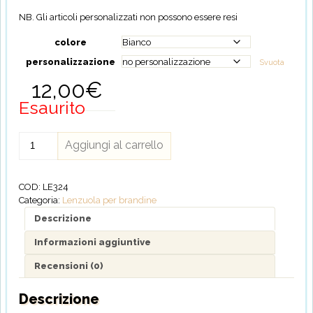
NB. Gli articoli personalizzati non possono essere resi
colore
personalizzazione
Svuota
12,00
€
Esaurito
Lenzuola
Aggiungi al carrello
Copri
Brandina
-
COD:
LE324
3
Categoria:
Lenzuola per brandine
colori
Descrizione
IN
Informazioni aggiuntive
ARRIVO
Recensioni (0)
quantità
Descrizione