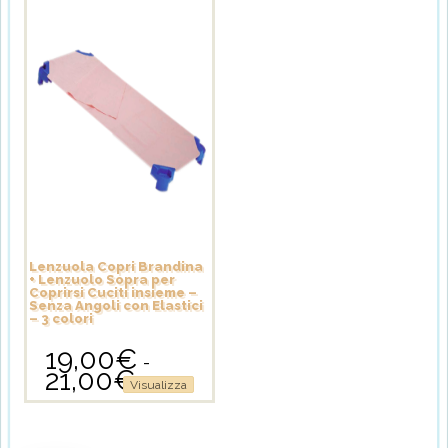
Lenzuola Copri Brandina
+ Lenzuolo Sopra per
Coprirsi Cuciti insieme –
Senza Angoli con Elastici
– 3 colori
19,00
€
-
21,00
€
Fascia
Questo
Visualizza
di
prodotto
prezzo:
ha
da
più