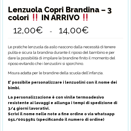
Lenzuola Copri Brandina – 3
colori
IN ARRIVO
12,00
€
14,00
€
Fascia
-
di
prezzo:
da
Le pratiche lenzuola da asilo nascono dalla necessità di tenere
12,00€
pulita e sicura la brandina durante il riposo del bambino e per
a
dare la possibilità di impilare le brandine finito il momento del
14,00€
riposo evitando che i lenzuolini si sporchino.
Misura adatta per le brandine della scuola dell’infanzia.
E’ possibile personalizzare i lenzuolini con il nome dei
bimbi.
La personalizzazione è con vinile termoadesivo
resistente ai lavaggi e allunga i tempi di spedizione di
3/4 giorni lavorativi.
Scrivi il nome nelle note a fine ordine o via whatsapp
051/0019561 (specificando il numero di ordine)