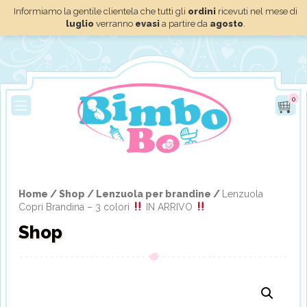
Informiamo la gentile clientela che tutti gli
ordini
ricevuti nel mese di
luglio
verranno
evasi
a partire da
agosto
.
0
Home /
Shop /
Lenzuola per brandine /
Lenzuola
Copri Brandina – 3 colori
IN ARRIVO
Shop