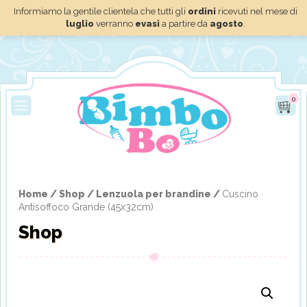
Informiamo la gentile clientela che tutti gli
ordini
ricevuti nel mese di
luglio
verranno
evasi
a partire da
agosto
.
0
Home /
Shop /
Lenzuola per brandine /
Cuscino
Antisoffoco Grande (45x32cm)
Shop