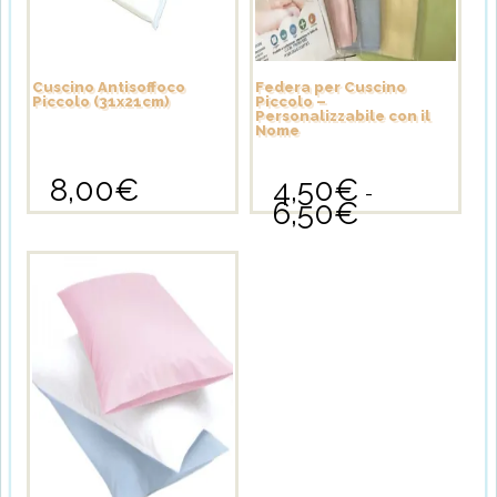
Cuscino Antisoffoco
Federa per Cuscino
Piccolo (31x21cm)
Piccolo –
Personalizzabile con il
Nome
8,00
€
4,50
€
-
6,50
€
Fascia
Questo
di
prodotto
prezzo:
ha
da
più
4,50€
varianti.
a
Le
6,50€
opzioni
possono
essere
scelte
nella
pagina
del
prodotto