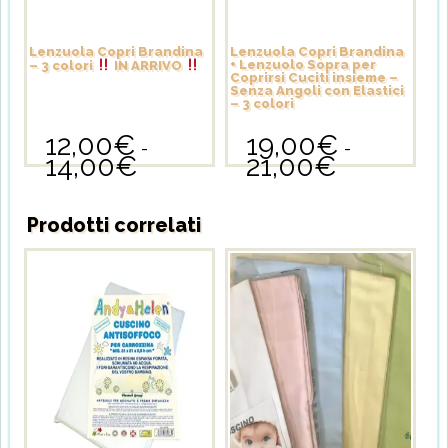
Lenzuola Copri Brandina
Lenzuola Copri Brandina
+ Lenzuolo Sopra per
– 3 colori
IN ARRIVO
Coprirsi Cuciti insieme –
Senza Angoli con Elastici
– 3 colori
12,00
€
19,00
€
-
-
14,00
€
21,00
€
Fascia
Fascia
Questo
Questo
di
di
prodotto
prodotto
prezzo:
prezzo:
ha
ha
da
da
Prodotti correlati
più
più
12,00€
19,00€
varianti.
varianti.
a
a
Le
Le
14,00€
21,00€
opzioni
opzioni
possono
possono
essere
essere
scelte
scelte
nella
nella
pagina
pagina
del
del
prodotto
prodotto