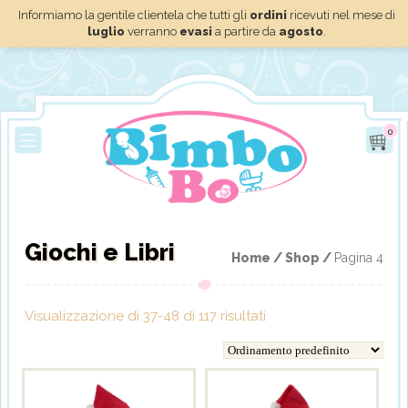
Informiamo la gentile clientela che tutti gli
ordini
ricevuti nel mese di
luglio
verranno
evasi
a partire da
agosto
.
0
Giochi e Libri
Home /
Shop /
Pagina 4
Visualizzazione di 37-48 di 117 risultati