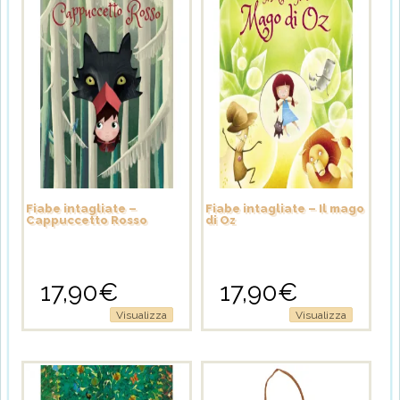
Fiabe intagliate –
Fiabe intagliate – Il mago
Cappuccetto Rosso
di Oz
17,90
€
17,90
€
Visualizza
Visualizza