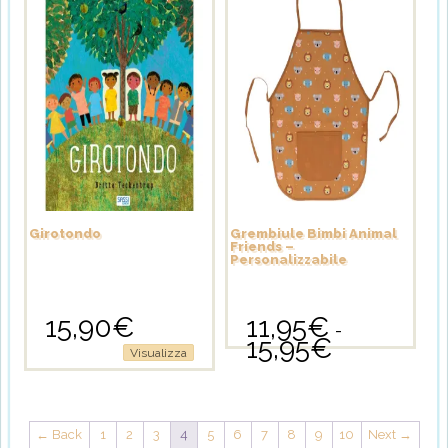
Girotondo
Grembiule Bimbi Animal
Friends –
Personalizzabile
15,90
€
11,95
€
-
15,95
€
Fascia
Questo
Visualizza
di
prodotto
prezzo:
ha
da
più
11,95€
varianti.
a
← Back
1
2
3
4
5
6
7
8
9
10
Next →
Le