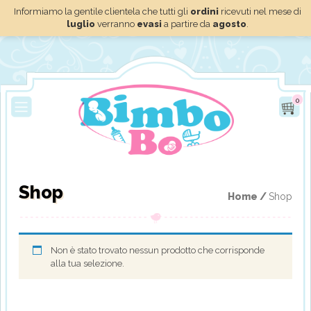
Informiamo la gentile clientela che tutti gli
ordini
ricevuti nel mese di
luglio
verranno
evasi
a partire da
agosto
.
0
Shop
Home /
Shop
Non è stato trovato nessun prodotto che corrisponde
alla tua selezione.