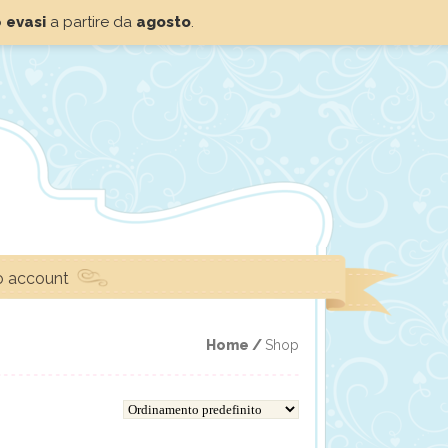
o
evasi
a partire da
agosto
.
io account
Home /
Shop