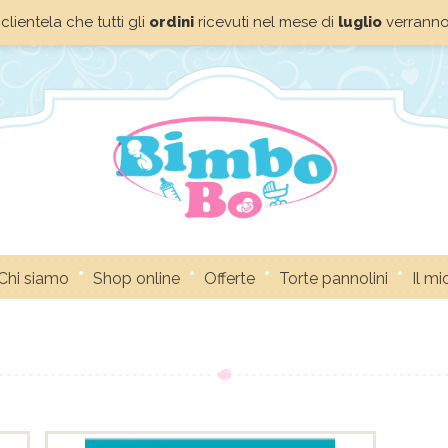
clientela che tutti gli
ordini
ricevuti nel mese di
luglio
verrann
Chi siamo
Shop online
Offerte
Torte pannolini
Il m