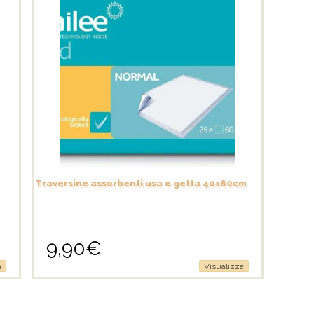
Traversine assorbenti usa e getta 40x60cm
9,90
€
a
Visualizza