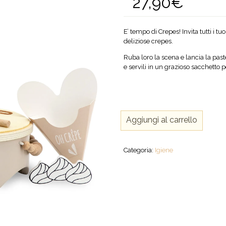
27,90
€
E’ tempo di Crepes! Invita tutti i t
deliziose crepes.
Ruba loro la scena e lancia la past
e servili in un grazioso sacchetto 
Set
Aggiungi al carrello
per
Crepes
giocattolo
Categoria:
Igiene
in
legno
quantità