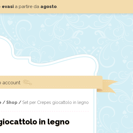
o
evasi
a partire da
agosto
.
io account
e /
Shop /
Set per Crepes giocattolo in legno
giocattolo in legno