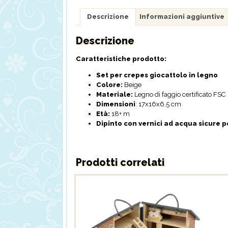
Descrizione
Informazioni aggiuntive
Descrizione
Caratteristiche prodotto:
Set per crepes giocattolo in legno
Colore:
Beige
Materiale:
Legno di faggio certificato FSC
Dimensioni
: 17x16x6,5 cm
Età:
18+ m
Dipinto con vernici ad acqua sicure 
Prodotti correlati