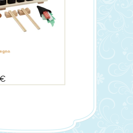
 legno
€