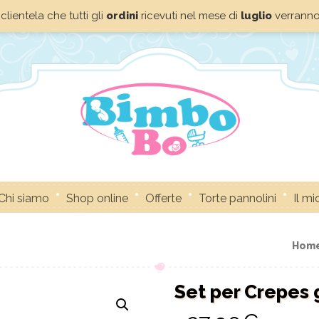
clientela che tutti gli
ordini
ricevuti nel mese di
luglio
verrann
Chi siamo
Shop online
Offerte
Torte pannolini
Il m
Hom
Set per Crepes 