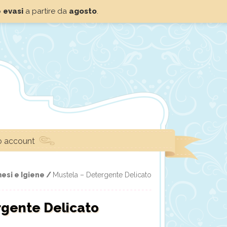
o
evasi
a partire da
agosto
.
io account
esi e Igiene /
Mustela – Detergente Delicato
rgente Delicato