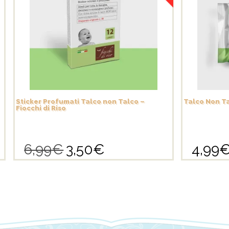
Sticker Profumati Talco non Talco –
Talco Non Ta
Fiocchi di Riso
6,99
€
3,50
€
4,99
Il
Il
prezzo
prezzo
originale
attuale
era:
è:
6,99€.
3,50€.