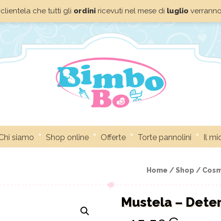
clientela che tutti gli
ordini
ricevuti nel mese di
luglio
verrann
Chi siamo
Shop online
Offerte
Torte pannolini
Il m
Home /
Shop /
Cosm
Mustela – Dete