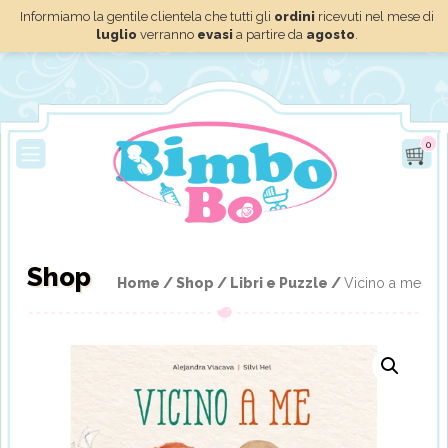
Informiamo la gentile clientela che tutti gli
ordini
ricevuti nel mese di
luglio
verranno
evasi
a partire da
agosto
.
0
Shop
Home /
Shop /
Libri e Puzzle /
Vicino a me