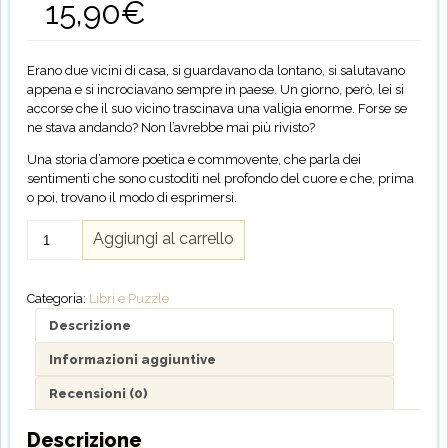
15,90
€
Erano due vicini di casa, si guardavano da lontano, si salutavano
appena e si incrociavano sempre in paese. Un giorno, però, lei si
accorse che il suo vicino trascinava una valigia enorme. Forse se
ne stava andando? Non l’avrebbe mai più rivisto?
Una storia d’amore poetica e commovente, che parla dei
sentimenti che sono custoditi nel profondo del cuore e che, prima
o poi, trovano il modo di esprimersi.
Vicino
Aggiungi al carrello
a
me
quantità
Categoria:
Libri e Puzzle
Descrizione
Informazioni aggiuntive
Recensioni (0)
Descrizione