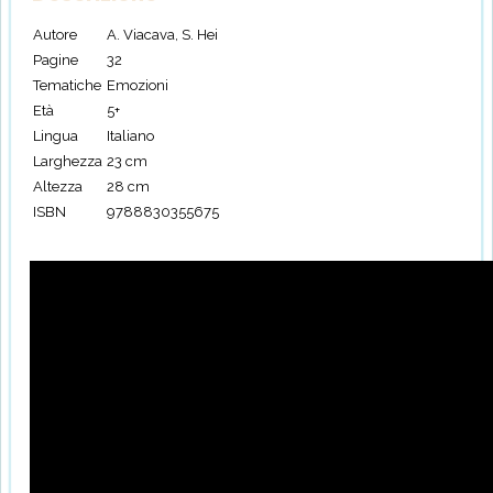
Autore
A. Viacava, S. Hei
Pagine
32
Tematiche
Emozioni
Età
5+
Lingua
Italiano
Larghezza
23 cm
Altezza
28 cm
ISBN
9788830355675