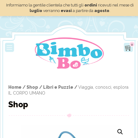
Informiamo la gentile clientela che tutti gli
ordini
ricevuti nel mese di
luglio
verranno
evasi
a partire da
agosto
.
0
Home /
Shop /
Libri e Puzzle /
Viaggia, conosci, esplora
IL CORPO UMANO
Shop