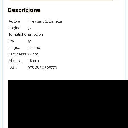
Descrizione
Autore
I.Trevisan, S. Zanella
Pagine
32
Tematiche
Emozioni
Età
5+
Lingua
Italiano
Larghezza
23 cm
Altezza
28 cm
ISBN
9788830305779