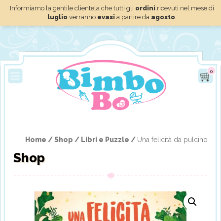
Informiamo la gentile clientela che tutti gli
ordini
ricevuti nel mese di
luglio
verranno
evasi
a partire da
agosto
.
0
Home /
Shop /
Libri e Puzzle /
Una felicità da pulcino
Shop