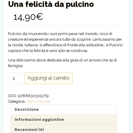
Una felicità da pulcino
14,90
€
Pulcino sta muovendo i suoi primi passi nel mondo, ricco di
creature ed esperienze ancora tutte da scoprire. L’entusiasmo per
la novità, tuttavia, si affievolisce di fronte alla solitudine… e Pulcino
capisce che la felicità è vera solo se condivisa.
Una dolcissima storia dedicata alla gioia di un amore che sa di
famiglia.
Una
Aggiungi al carrello
felicità
da
pulcino
COD:
9788830305779
quantità
Categoria:
Libri e Puzzle
Descrizione
Informazioni aggiuntive
Recensioni (0)