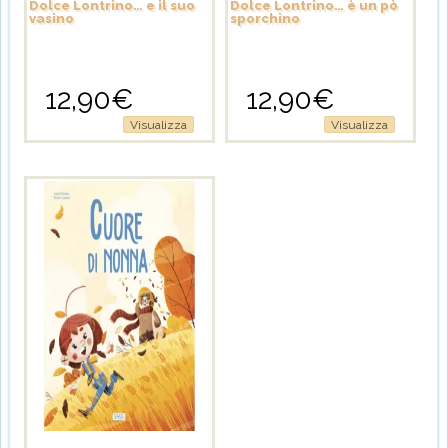
Dolce Lontrino… e il suo
Dolce Lontrino… è un pò
vasino
sporchino
12,90
€
12,90
€
Visualizza
Visualizza