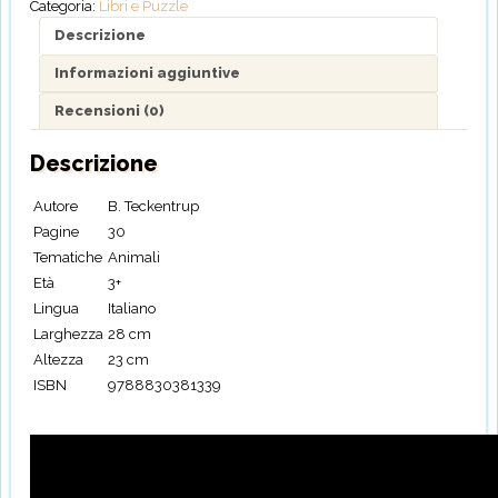
Categoria:
Libri e Puzzle
tra
le
Descrizione
onde
Informazioni aggiuntive
quantità
Recensioni (0)
Descrizione
Autore
B. Teckentrup
Pagine
30
Tematiche
Animali
Età
3+
Lingua
Italiano
Larghezza
28 cm
Altezza
23 cm
ISBN
9788830381339