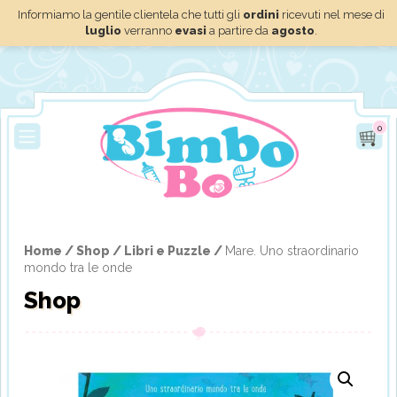
Informiamo la gentile clientela che tutti gli
ordini
ricevuti nel mese di
luglio
verranno
evasi
a partire da
agosto
.
0
Home /
Shop /
Libri e Puzzle /
Mare. Uno straordinario
mondo tra le onde
Shop