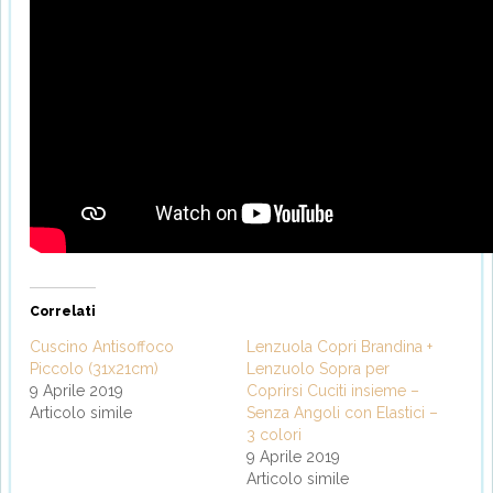
Correlati
Cuscino Antisoffoco
Lenzuola Copri Brandina +
Piccolo (31x21cm)
Lenzuolo Sopra per
9 Aprile 2019
Coprirsi Cuciti insieme –
Articolo simile
Senza Angoli con Elastici –
3 colori
9 Aprile 2019
Articolo simile