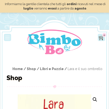
Informiamo la gentile clientela che tutti gli
ordini
ricevuti nel mese di
luglio
verranno
evasi
a partire da
agosto
.
0
Home /
Shop /
Libri e Puzzle /
Lara e il suo ombrello
Shop