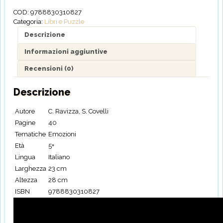
suo
COD:
9788830310827
ombrello
Categoria:
Libri e Puzzle
quantità
Descrizione
Informazioni aggiuntive
Recensioni (0)
Descrizione
Autore
C. Ravizza, S. Covelli
Pagine
40
Tematiche
Emozioni
Età
5+
Lingua
Italiano
Larghezza
23 cm
Altezza
28 cm
ISBN
9788830310827