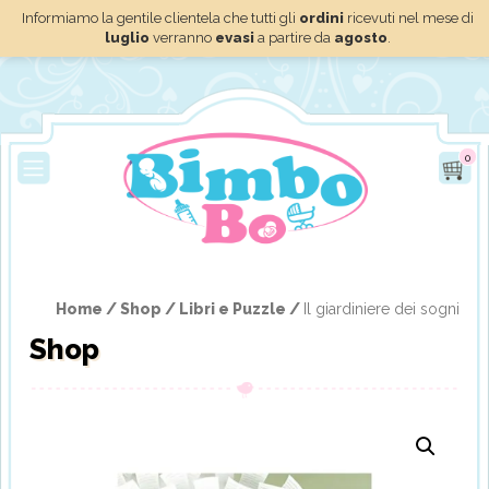
Informiamo la gentile clientela che tutti gli
ordini
ricevuti nel mese di
luglio
verranno
evasi
a partire da
agosto
.
0
Home /
Shop /
Libri e Puzzle /
Il giardiniere dei sogni
Shop