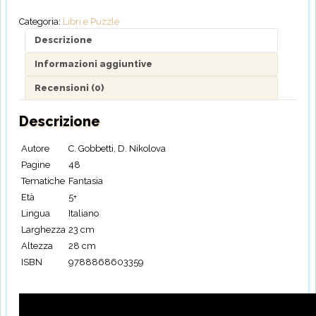
sogni
Categoria:
Libri e Puzzle
quantità
Descrizione
Informazioni aggiuntive
Recensioni (0)
Descrizione
Autore
C. Gobbetti, D. Nikolova
Pagine
48
Tematiche
Fantasia
Età
5+
Lingua
Italiano
Larghezza
23 cm
Altezza
28 cm
ISBN
9788868603359