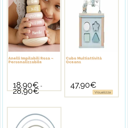
Anelli Impilabili Rosa –
Cubo Multiattività
Personalizzabile
Oceans
18,90
€
47,90
€
-
28,90
€
Fascia
Questo
Visualizza
di
prodotto
prezzo:
ha
da
più
18,90€
varianti.
a
Le
28,90€
opzioni