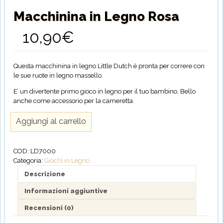
Macchinina in Legno Rosa
10,90
€
Questa macchinina in legno Little Dutch è pronta per correre con
le sue ruote in legno massello.
E’ un divertente primo gioco in legno per il tuo bambino.
Bello
anche come accessorio per la cameretta.
Macchinina
Aggiungi al carrello
in
Legno
Rosa
COD:
LD7000
quantità
Categoria:
Giochi in Legno
Descrizione
Informazioni aggiuntive
Recensioni (0)