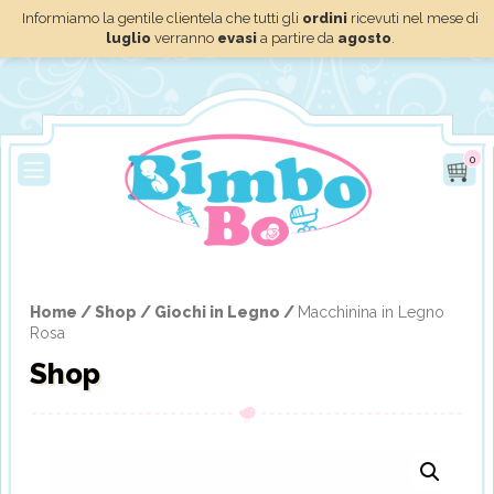
Informiamo la gentile clientela che tutti gli
ordini
ricevuti nel mese di
luglio
verranno
evasi
a partire da
agosto
.
0
Home /
Shop /
Giochi in Legno /
Macchinina in Legno
Rosa
Shop