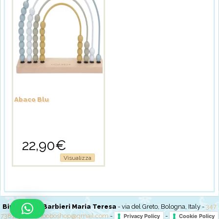
possono
essere
scelte
nella
pagina
del
prodotto
Abaco Blu
22,90
€
Visualizza
BimboBo di Barbieri Maria Teresa
- via del Greto, Bologna, Italy -
347
7381237
-
bimboboshop@gmail.com
-
-
Privacy Policy
Cookie Policy