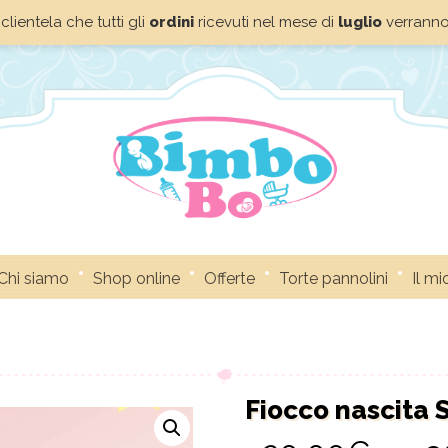
clientela che tutti gli
ordini
ricevuti nel mese di
luglio
verrann
Chi siamo
Shop online
Offerte
Torte pannolini
Il m
Fiocco nascita S