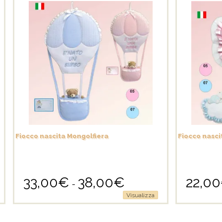
Fiocco nascita Mongolfiera
Fiocco nasci
33,00
€
38,00
€
22,00
Fascia
-
di
Questo
Questo
Visualizza
prezzo:
prodotto
prodotto
da
ha
ha
33,00€
più
più