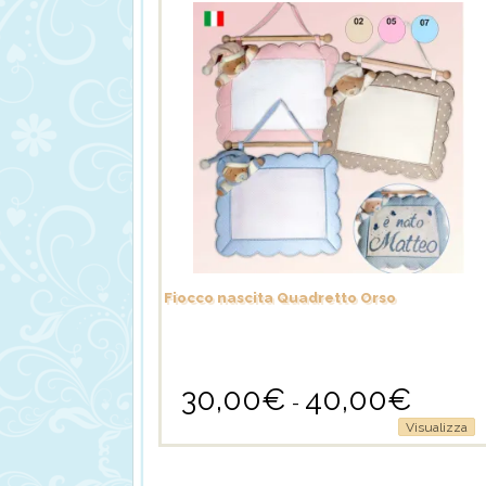
Fiocco nascita Quadretto Orso
30,00
€
40,00
€
Fascia
-
di
Questo
Visualizza
prezzo:
prodotto
da
ha
30,00€
più