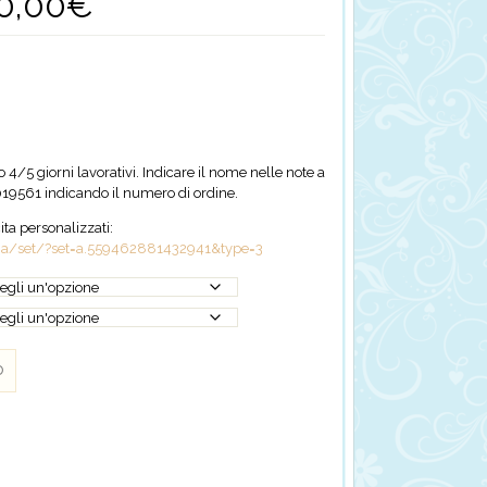
0,00
€
Fascia
di
prezzo:
da
20,00€
a
30,00€
4/5 giorni lavorativi. Indicare il nome nelle note a
19561 indicando il numero di ordine.
cita personalizzati:
a/set/?set=a.559462881432941&type=3
o