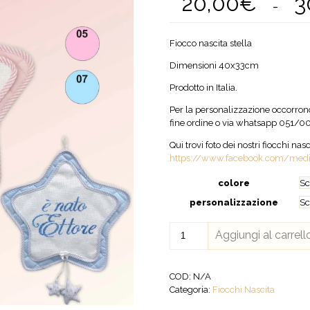
20,00
€
3
-
Fiocco nascita stella
Dimensioni 40x33cm
Prodotto in Italia.
Per la personalizzazione occorrono 
fine ordine o via whatsapp 051/00
Qui trovi foto dei nostri fiocchi nas
https://www.facebook.com/medi
colore
personalizzazione
Fiocco
Aggiungi al carrell
nascita
Stella
quantità
COD:
N/A
Categoria:
Fiocchi Nascita