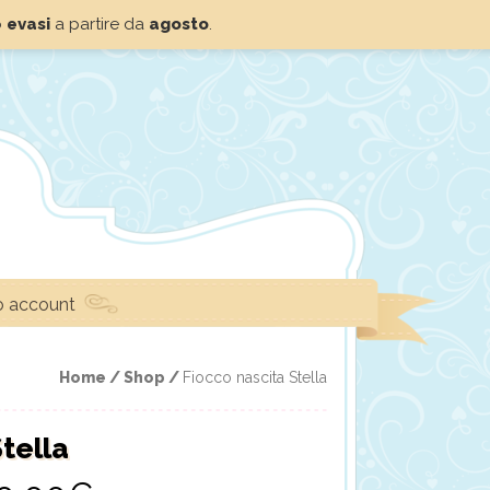
o
evasi
a partire da
agosto
.
io account
Home /
Shop /
Fiocco nascita Stella
tella